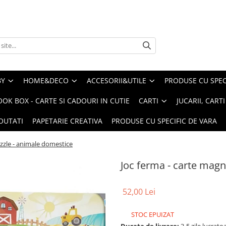
BY
HOME&DECO
ACCESORII&UTILE
PRODUSE CU SPECI
OOK BOX - CARTE SI CADOURI IN CUTIE
CARTI
JUCARII, CART
OUTATI
PAPETARIE CREATIVA
PRODUSE CU SPECIFIC DE VARA
uzzle - animale domestice
Joc ferma - carte magn
52,00 Lei
STOC EPUIZAT