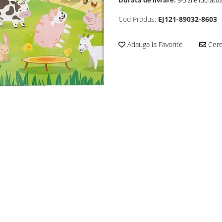
Durata de livrare:
3-5 zile lucrato
Cod Produs:
EJ121-89032-8603
Adauga la Favorite
Cere 