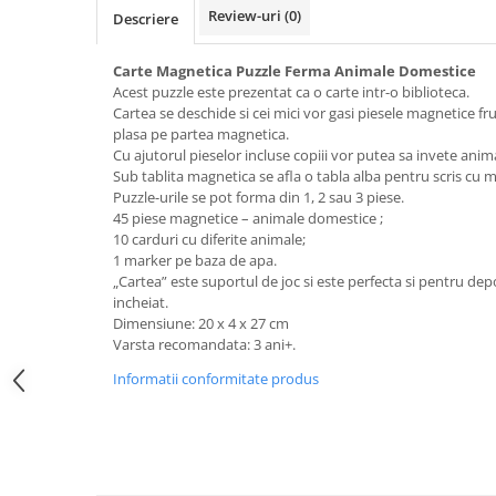
Review-uri
(0)
Descriere
Carte Magnetica Puzzle Ferma Animale Domestice
Acest puzzle este prezentat ca o carte intr-o biblioteca.
Cartea se deschide si cei mici vor gasi piesele magnetice fr
plasa pe partea magnetica.
Cu ajutorul pieselor incluse copiii vor putea sa invete anim
Sub tablita magnetica se afla o tabla alba pentru scris cu ma
Puzzle-urile se pot forma din 1, 2 sau 3 piese.
45 piese magnetice – animale domestice ;
10 carduri cu diferite animale;
1 marker pe baza de apa.
„Cartea” este suportul de joc si este perfecta si pentru dep
incheiat.
Dimensiune: 20 x 4 x 27 cm
Varsta recomandata: 3 ani+.
Informatii conformitate produs