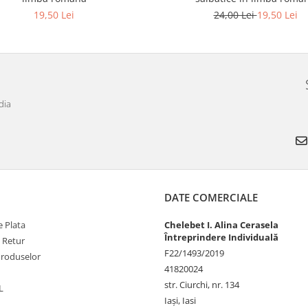
19,50 Lei
24,00 Lei
19,50 Lei
dia
DATE COMERCIALE
 Plata
Chelebet I. Alina Cerasela
Întreprindere Individuală
e Retur
F22/1493/2019
Produselor
41820024
str. Ciurchi, nr. 134
L
Iași, Iasi