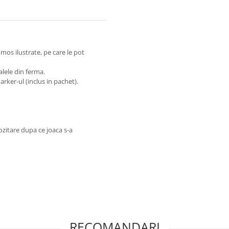
umos ilustrate, pe care le pot
alele din ferma.
rker-ul (inclus in pachet).
ozitare dupa ce joaca s-a
RECOMANDARI