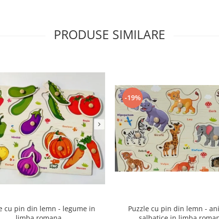
PRODUSE SIMILARE
-19%
e cu pin din lemn - legume in
Puzzle cu pin din lemn - an
limba romana
salbatice in limba roma