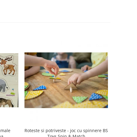
imale
Roteste si potriveste - joc cu spinnere BS
Puzzle 
na
Toys Spin & Match