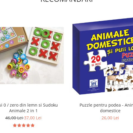
Puzzle pentru podea - Ani
 si 0 / zero din lemn si Sudoku
domestice
Animale 2 in 1
26,00 Lei
46,00 Lei
37,00 Lei