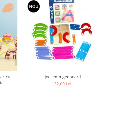
NOU
pac cu
Joc lemn geoboard
ru
32,00 Lei