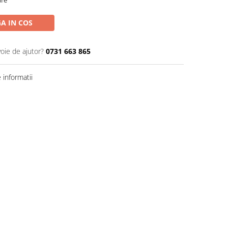
are
A IN COS
voie de ajutor?
0731 663 865
informatii