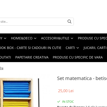
BY
HOME&DECO
ACCESORII&UTILE
PRODUSE CU SPECI
OOK BOX - CARTE SI CADOURI IN CUTIE
CARTI
JUCARII, CART
OUTATI
PAPETARIE CREATIVA
PRODUSE CU SPECIFIC DE VARA
fre
Set matematica - betiso
25,00 Lei
IN STOC