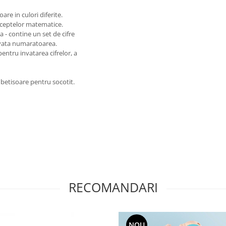
re in culori diferite.
nceptelor matematice.
 - contine un set de cifre
nvata numaratoarea.
pentru invatarea cifrelor, a
 betisoare pentru socotit.
RECOMANDARI
NOU