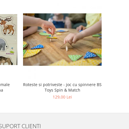
Puzzle 
imale
Roteste si potriveste - joc cu spinnere BS
na
Toys Spin & Match
129,00 Lei
SUPORT CLIENTI