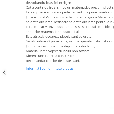
dezvoltandu-le astfel inteligenta.
Cutia contine cifre si simboluri matematice precum si betisoa
Este o jucarie educativa perfecta pentru a pune bazele co
Jucarie in stil Montessori din lemn din categoria Matematica
colorate din lemn, betisoare colorate din lemn pentru a i
Jocul educativ "Invata sa numeri si sa socotesti" este ideal 
semnelor matematice si a socotitului.
Este atractiv deoarece piesele sunt colorate.
Setul contine 72 piese : cifre, semne operatii matematice si
Jocul vine insotit de cutie depozitare din lemn;
Material: lemn vopsit cu lacuri non-toxice;
Dimensiune cutie: 23 x 10 x 7 cm;
Recomandat copiilor de peste 3 ani.
Informatii conformitate produs