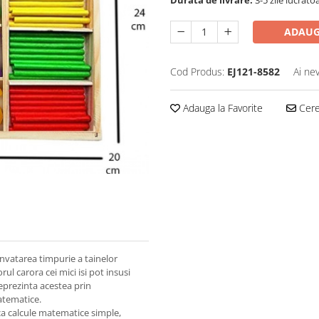
Durata de livrare:
3-5 zile lucrato
ADAUG
Cod Produs:
EJ121-8582
Ai ne
Adauga la Favorite
Cere 
invatarea timpurie a tainelor
ul carora cei mici isi pot insusi
eprezinta acestea prin
matematice.
aca calcule matematice simple,