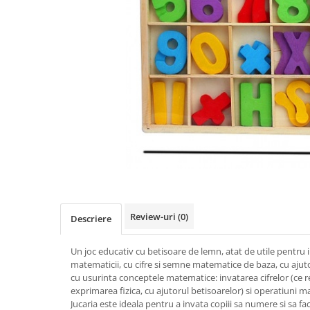
Jocuri de exterior, de aventura
Craciun
Papetarie si scrapbooking
Jocuri de rol
Carti si materiale in stil
Servetele si hartie de orez
Jocuri de societate / board games
Montessori
Tavite si alte obiecte utile
Jocuri si jucarii varsta 6 ani+
Varsta
Toate
Jucarii de logica si cu notiuni de
0-2 ani
matematica
10 ani+
Masini si alte jocuri, jucarii si
14 ani+
crafturi cu roti
2-5 ani
Produse sub 100 lei
5-7 ani
Produse sub 30 lei
7-10 ani
Produse sub 50 lei
Review-uri
(0)
Descriere
Seturi
Toate
Un joc educativ cu betisoare de lemn, atat de utile pentru 
matematicii, cu cifre si semne matematice de baza, cu ajutor
cu usurinta conceptele matematice: invatarea cifrelor (ce r
exprimarea fizica, cu ajutorul betisoarelor) si operatiuni 
Jucaria este ideala pentru a invata copiii sa numere si sa f