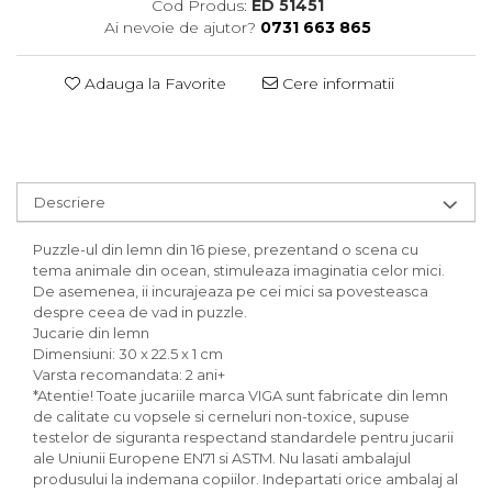
Cod Produs:
ED 51451
Ai nevoie de ajutor?
0731 663 865
Adauga la Favorite
Cere informatii
Descriere
Puzzle-ul din lemn din 16 piese, prezentand o scena cu
tema animale din ocean, stimuleaza imaginatia celor mici.
De asemenea, ii incurajeaza pe cei mici sa povesteasca
despre ceea de vad in puzzle.
Jucarie din lemn
Dimensiuni: 30 x 22.5 x 1 cm
Varsta recomandata: 2 ani+
*Atentie! Toate jucariile marca VIGA sunt fabricate din lemn
de calitate cu vopsele si cerneluri non-toxice, supuse
testelor de siguranta respectand standardele pentru jucarii
ale Uniunii Europene EN71 si ASTM. Nu lasati ambalajul
produsului la indemana copiilor. Indepartati orice ambalaj al