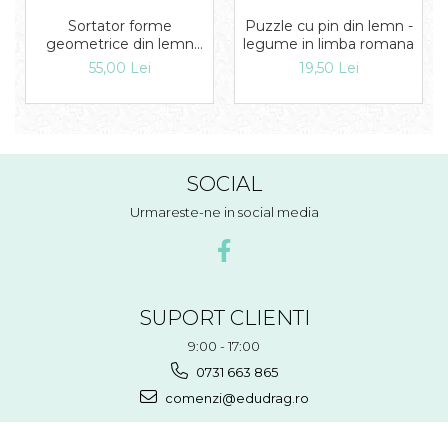
Puzzle cu pin din lemn -
Sortator forme
legume in limba romana
geometrice din lemn
Floare
19,50 Lei
55,00 Lei
SOCIAL
Urmareste-ne in social media
SUPORT CLIENTI
9:00 - 17:00
0731 663 865
comenzi@edudrag.ro