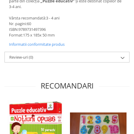
parte din colecția
„Puzzle educativ”
și este destinat copiilor de
3-4 ani.
Vârsta recomandată:3 - 4 ani
Nr. pagini:60
ISBN:9789731497396
Format:175 x 185x 50 mm
Informatii conformitate produs
Review-uri
(0)
RECOMANDARI