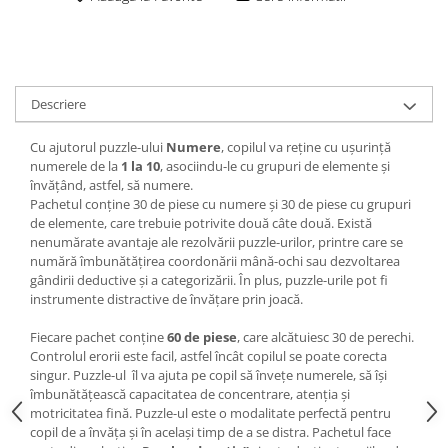
Descriere
Cu ajutorul puzzle-ului
Numere
, copilul va reține cu ușurință
numerele de la
1 la 10
, asociindu-le cu grupuri de elemente și
învățând, astfel, să numere.
Pachetul conține 30 de piese cu numere și 30 de piese cu grupuri
de elemente, care trebuie potrivite două câte două. Există
nenumărate avantaje ale rezolvării puzzle-urilor, printre care se
numără îmbunătăţirea coordonării mână-ochi sau dezvoltarea
gândirii deductive şi a categorizării. În plus, puzzle-urile pot fi
instrumente distractive de învățare prin joacă.
Fiecare pachet conține
60 de piese
, care alcătuiesc 30 de perechi.
Controlul erorii este facil, astfel încât copilul se poate corecta
singur. Puzzle-ul îl va ajuta pe copil să învețe numerele, să își
îmbunătățească capacitatea de concentrare, atenția și
motricitatea fină. Puzzle-ul este o modalitate perfectă pentru
copil de a învăța și în același timp de a se distra. Pachetul face