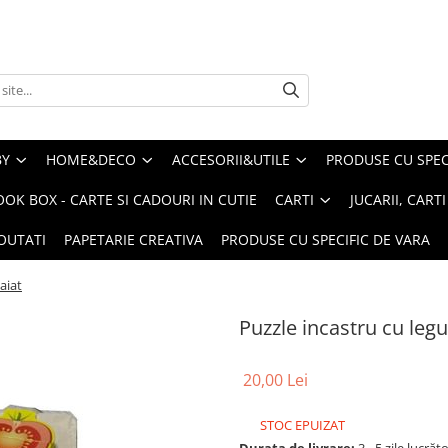
BY
HOME&DECO
ACCESORII&UTILE
PRODUSE CU SPECI
OOK BOX - CARTE SI CADOURI IN CUTIE
CARTI
JUCARII, CART
OUTATI
PAPETARIE CREATIVA
PRODUSE CU SPECIFIC DE VARA
aiat
Puzzle incastru cu leg
20,00 Lei
STOC EPUIZAT