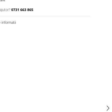
oare
ajutor?
0731 663 865
informatii