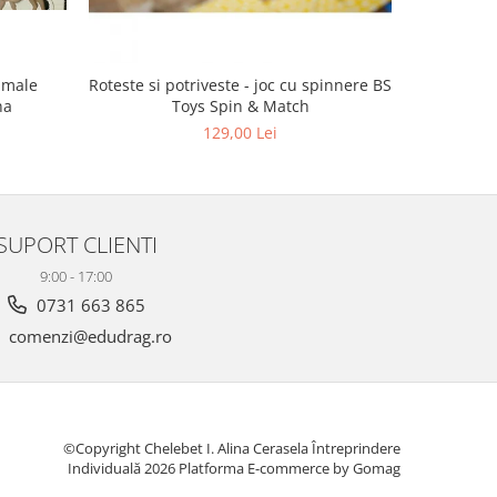
imale
Roteste si potriveste - joc cu spinnere BS
Puzzle 
na
Toys Spin & Match
129,00 Lei
SUPORT CLIENTI
9:00 - 17:00
0731 663 865
comenzi@edudrag.ro
©Copyright Chelebet I. Alina Cerasela Întreprindere
Individuală 2026
Platforma E-commerce by Gomag