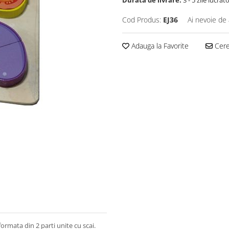
Durata de livrare:
3 - 5 zile lucrăt
Cod Produs:
EJ36
Ai nevoie de 
Adauga la Favorite
Cere 
ormata din 2 parti unite cu scai.