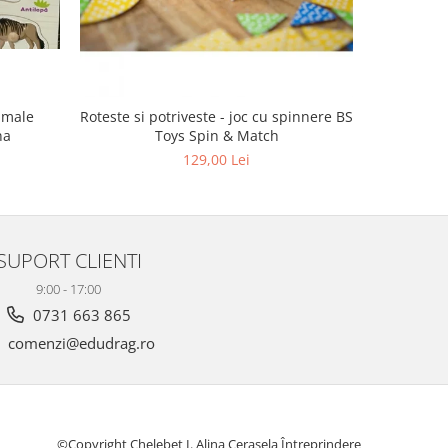
imale
Roteste si potriveste - joc cu spinnere BS
Puzzle 
na
Toys Spin & Match
129,00 Lei
SUPORT CLIENTI
9:00 - 17:00
0731 663 865
comenzi@edudrag.ro
©Copyright Chelebet I. Alina Cerasela Întreprindere