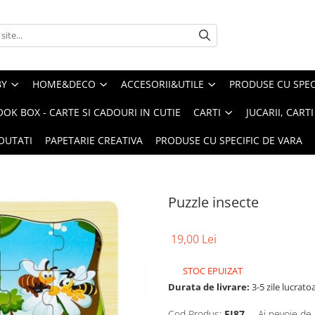
BY
HOME&DECO
ACCESORII&UTILE
PRODUSE CU SPECI
OOK BOX - CARTE SI CADOURI IN CUTIE
CARTI
JUCARII, CART
OUTATI
PAPETARIE CREATIVA
PRODUSE CU SPECIFIC DE VARA
Puzzle insecte
19,00 Lei
STOC EPUIZAT
Durata de livrare:
3-5 zile lucrato
Cod Produs:
EJ87
Ai nevoie de 