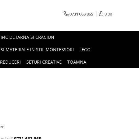
0731 663 865
0,00
FIC DE IARNA SI CRACIUN
I SI MATERIALE IN STIL MONTESSORI
LEGO
REDUCERI
SETURI CREATIVE
TOAMNA
are
ajutor?
0731 663 865