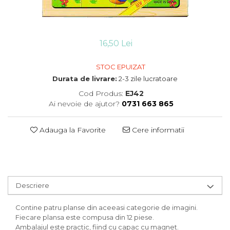
Jocuri de exterior, de aventura
Carti si materiale in stil
Papetarie si scrapbooking
Montessori
Jocuri de rol
Servetele si hartie de orez
Varsta
Jocuri de societate / board
Tavite si alte obiecte utile
games
16,50 Lei
0-2 ani
Toate
Jocuri si jucarii varsta 6 ani+
10 ani+
STOC EPUIZAT
14 ani+
Jucarii de logica si cu notiuni de
Durata de livrare:
2-3 zile lucratoare
2-5 ani
matematica
Cod Produs:
EJ42
5-7 ani
Masini si alte jocuri, jucarii si
Ai nevoie de ajutor?
0731 663 865
7-10 ani
crafturi cu roti
Produse sub 100 lei
Adauga la Favorite
Cere informatii
Produse sub 30 lei
Produse sub 50 lei
Seturi
Descriere
Toate
Contine patru planse din aceeasi categorie de imagini.
Fiecare plansa este compusa din 12 piese.
Ambalajul este practic, fiind cu capac cu magnet.