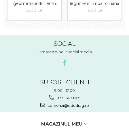
legume in limba romana
geometrice din lemn
Floare
19,50 Lei
55,00 Lei
SOCIAL
Urmareste-ne in social media
SUPORT CLIENTI
9:00 - 17:00
0731 663 865
comenzi@edudrag.ro
MAGAZINUL MEU