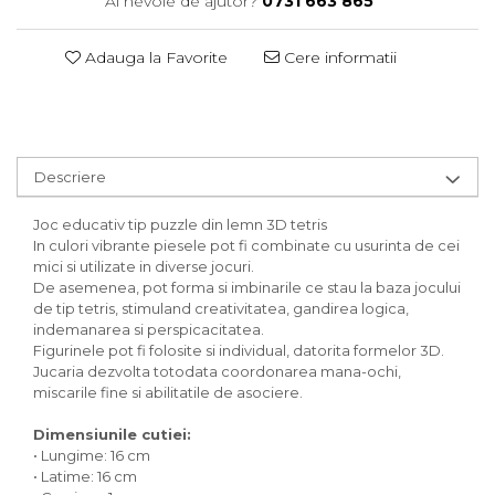
Ai nevoie de ajutor?
0731 663 865
Adauga la Favorite
Cere informatii
Descriere
Joc educativ tip puzzle din lemn 3D tetris
In culori vibrante piesele pot fi combinate cu usurinta de cei
mici si utilizate in diverse jocuri.
De asemenea, pot forma si imbinarile ce stau la baza jocului
de tip tetris, stimuland creativitatea, gandirea logica,
indemanarea si perspicacitatea.
Figurinele pot fi folosite si individual, datorita formelor 3D.
Jucaria dezvolta totodata coordonarea mana-ochi,
miscarile fine si abilitatile de asociere.
Dimensiunile cutiei:
• Lungime: 16 cm
• Latime: 16 cm