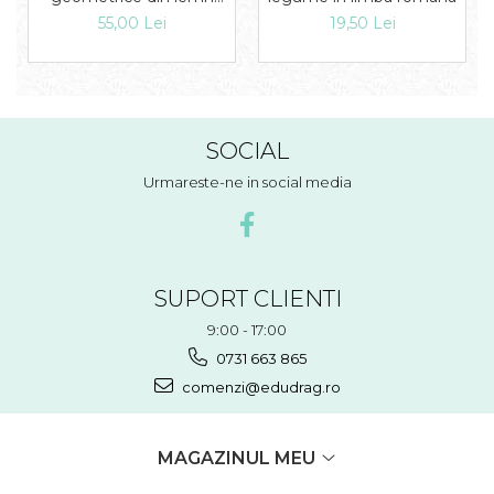
Floare
19,50 Lei
55,00 Lei
SOCIAL
Urmareste-ne in social media
SUPORT CLIENTI
9:00 - 17:00
0731 663 865
comenzi@edudrag.ro
MAGAZINUL MEU