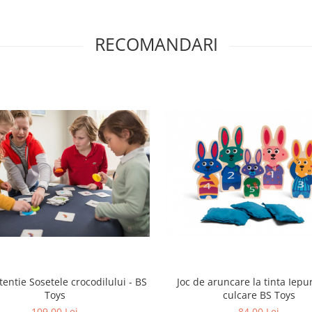
RECOMANDARI
tentie Sosetele crocodilului - BS
Joc de aruncare la tinta Iepur
Toys
culcare BS Toys
109,00 Lei
84,00 Lei