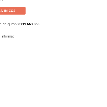
are
A IN COS
e de ajutor?
0731 663 865
informatii