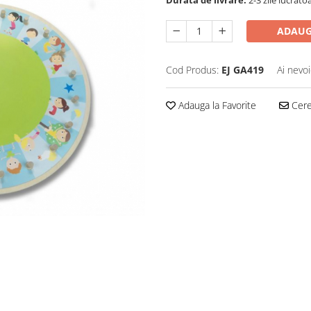
Durata de livrare:
2-3 zile lucrato
ADAUG
Cod Produs:
EJ GA419
Ai nevoi
Adauga la Favorite
Cere 