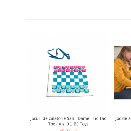
Jocuri de călătorie Sah , Dame , Tic Tac
Joc de a
Toe ( X si 0 ), BS Toys
45,00 Lei