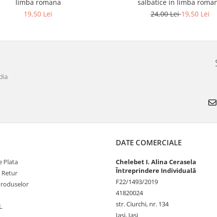
limba romana
salbatice in limba roma
19,50 Lei
24,00 Lei
19,50 Lei
dia
DATE COMERCIALE
 Plata
Chelebet I. Alina Cerasela
Întreprindere Individuală
e Retur
F22/1493/2019
Produselor
41820024
str. Ciurchi, nr. 134
L
Iași, Iasi