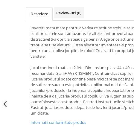
Review-uri
(0)
Descriere
Invartiti roata mare pentru a vedea ce actiune trebuie sa 
echilibru, altele sunt amuzante, iar altele sunt provocatoar
distractive! S-a oprit la steaua galbena? Alege orice actiun
trebuie sa ti se alature! O stea albastra? Inventeaza-ti prop
pentru un al doilea joc plin de culori! Creaza-ti tu propriul 
varstele!
Jocul contine: 1 roata cu 2 fete; Dimensiuni: placa 44 x 40 x
recomandata: 3 ani+ AVERTISMENT: Contraindicat copiilor m
Jucaria/produsul poate contine piese mici care se pot inghit
de sufocare sau nu este potrivita copiilor mai mici de 3 ani
jucariilor/produselor la indemana copiilor. Indepartati oric
inainte de a da jucaria/produsul copilului. Va rugam sa sup
joaca/foloseste acest produs. Pastrati instructiunile si etic
Pastrati jucaria/produsul departe de foc; feriti jucaria/pro
umiditate.
Informatii conformitate produs