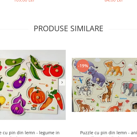
PRODUSE SIMILARE
-19%
e cu pin din lemn - legume in
Puzzle cu pin din lemn - an