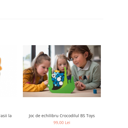
asii la
Joc de echilibru Crocodilul BS Toys
Joc de ec
99,00 Lei