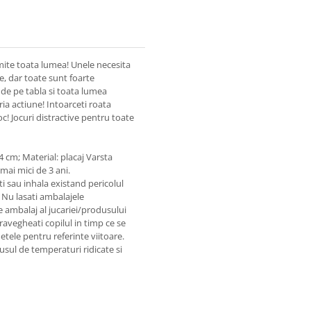
imite toata lumea! Unele necesita
e, dar toate sunt foarte
e de pe tabla si toata lumea
ria actiune! Intoarceti roata
joc! Jocuri distractive pentru toate
 4 cm; Material: placaj Varsta
ai mici de 3 ani.
i sau inhala existand pericolul
. Nu lasati ambalajele
e ambalaj al jucariei/produsului
ravegheati copilul in timp ce se
hetele pentru referinte viitoare.
dusul de temperaturi ridicate si