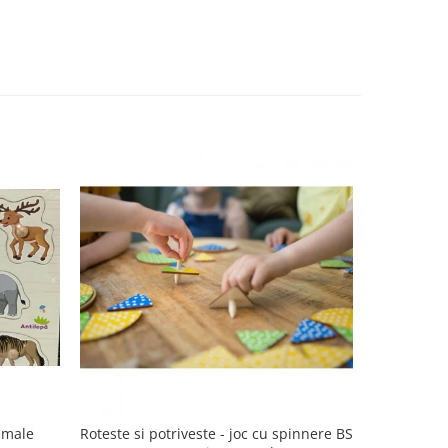
imale
Roteste si potriveste - joc cu spinnere BS
Puzzle 