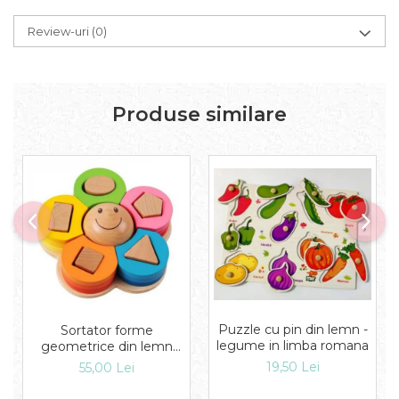
Review-uri
(0)
Produse similare
Puzzle cu pin din lemn -
Sortator forme
legume in limba romana
geometrice din lemn
Floare
19,50 Lei
55,00 Lei