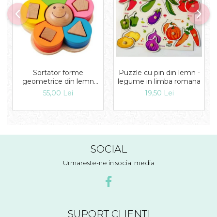
Puzzle cu pin din lemn -
Sortator forme
legume in limba romana
geometrice din lemn
Floare
19,50 Lei
55,00 Lei
SOCIAL
Urmareste-ne in social media
SUPORT CLIENTI