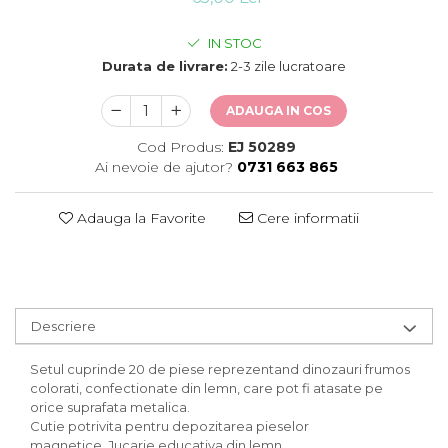
IN STOC
Durata de livrare:
2-3 zile lucratoare
ADAUGA IN COS
Cod Produs:
EJ 50289
Ai nevoie de ajutor?
0731 663 865
Adauga la Favorite
Cere informatii
Descriere
Setul cuprinde 20 de piese reprezentand dinozauri frumos
colorati, confectionate din lemn, care pot fi atasate pe
orice suprafata metalica.
Cutie potrivita pentru depozitarea pieselor
magnetice. Jucarie educativa din lemn.