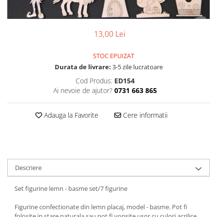
Jocuri de exterior, de aventura
Craciun
Papetarie si scrapbooking
Jocuri de rol
Carti si materiale in stil
Servetele si hartie de orez
Jocuri de societate / board games
Montessori
13,00 Lei
Tavite si alte obiecte utile
Jocuri si jucarii varsta 6 ani+
Varsta
Toate
STOC EPUIZAT
Jucarii de logica si cu notiuni de
0-2 ani
Durata de livrare:
3-5 zile lucratoare
matematica
10 ani+
Cod Produs:
ED154
Masini si alte jocuri, jucarii si
14 ani+
Ai nevoie de ajutor?
0731 663 865
crafturi cu roti
2-5 ani
Produse sub 100 lei
5-7 ani
Adauga la Favorite
Cere informatii
Produse sub 30 lei
7-10 ani
Produse sub 50 lei
Seturi
Descriere
Toate
Set figurine lemn - basme set/7 figurine
Figurine confectionate din lemn placaj, model - basme. Pot fi
folosite in stare naturala sau pot fi vopsite usor cu culori acrilice.