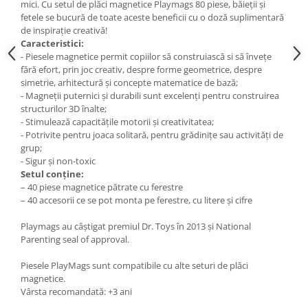
mici. Cu setul de plăci magnetice Playmags 80 piese, băieții și
fetele se bucură de toate aceste beneficii cu o doză suplimentară
de inspirație creativă!
Caracteristici:
- Piesele magnetice permit copiilor să construiască si să învețe
fără efort, prin joc creativ, despre forme geometrice, despre
simetrie, arhitectură și concepte matematice de bază;
- Magneții puternici și durabili sunt excelenți pentru construirea
structurilor 3D înalte;
- Stimulează capacitățile motorii și creativitatea;
- Potrivite pentru joaca solitară, pentru grădinițe sau activități de
grup;
- Sigur și non-toxic
Setul conține:
– 40 piese magnetice pătrate cu ferestre
– 40 accesorii ce se pot monta pe ferestre, cu litere și cifre
Playmags au câștigat premiul Dr. Toys în 2013 și National
Parenting seal of approval.
Piesele PlayMags sunt compatibile cu alte seturi de plăci
magnetice.
Vârsta recomandată: +3 ani