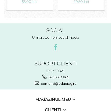
Floare
19,50 Lei
55,00 Lei
SOCIAL
Urmareste-ne in social media
SUPORT CLIENTI
9:00 - 17:00
0731 663 865
comenzi@edudrag.ro
MAGAZINUL MEU
CLIENTI