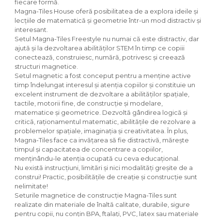
fiecare formă.
Magna-Tiles House oferă posibilitatea de a explora ideile și
lecțiile de matematică și geometrie într-un mod distractiv și
interesant.
Setul Magna-Tiles Freestyle nu numai că este distractiv, dar
ajută și la dezvoltarea abilităților STEM în timp ce copiii
conectează, construiesc, numără, potrivesc și creează
structuri magnetice.
Setul magnetic a fost conceput pentru a menține active
timp îndelungat interesul și atenția copiilor și constituie un
excelent instrument de dezvoltare a abilităților spațiale,
tactile, motorii fine, de construcție și modelare,
matematice și geometrice. Dezvoltă gândirea logică și
critică, raționamentul matematic, abilitățile de rezolvare a
problemelor spațiale, imaginația și creativitatea. În plus,
Magna-Tiles face ca invățarea să fie distractivă, mărește
timpul și capacitatea de concentrare a copiilor,
menținându-le atenția ocupată cu ceva educațional.
Nu există instrucțiuni, limitări și nici modalități greșite de a
construi! Practic, posibilitățile de creație și construcție sunt
nelimitate!
Seturile magnetice de construcție Magna-Tiles sunt
realizate din materiale de înaltă calitate, durabile, sigure
pentru copii, nu conțin BPA, ftalați, PVC, latex sau materiale