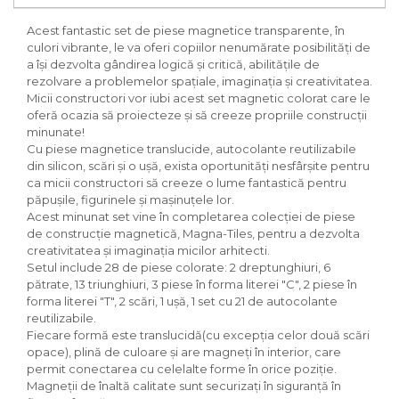
Acest fantastic set de piese magnetice transparente, în
culori vibrante, le va oferi copiilor nenumărate posibilități de
a își dezvolta gândirea logică și critică, abilitățile de
rezolvare a problemelor spațiale, imaginația și creativitatea.
Micii constructori vor iubi acest set magnetic colorat care le
oferă ocazia să proiecteze și să creeze propriile construcții
minunate!
Cu piese magnetice translucide, autocolante reutilizabile
din silicon, scări și o ușă, exista oportunități nesfârșite pentru
ca micii constructori să creeze o lume fantastică pentru
păpușile, figurinele și mașinuțele lor.
Acest minunat set vine în completarea colecției de piese
de construcție magnetică, Magna-Tiles, pentru a dezvolta
creativitatea și imaginația micilor arhitecti.
Setul include 28 de piese colorate: 2 dreptunghiuri, 6
pătrate, 13 triunghiuri, 3 piese în forma literei "C", 2 piese în
forma literei "T", 2 scări, 1 ușă, 1 set cu 21 de autocolante
reutilizabile.
Fiecare formă este translucidă(cu excepția celor două scări
opace), plină de culoare și are magneți în interior, care
permit conectarea cu celelalte forme în orice poziție.
Magneții de înaltă calitate sunt securizați în siguranță în