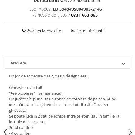
Durata de livrare:
2-3 zile lucratoare
Cod Produs:
ED 5948495004903-2146
Ai nevoie de ajutor?
0731 663 865
Adauga la Favorite
Cere informatii
Descriere
Un joc de societate clasic, cu un design vesel.
Ghicește cuvântul!
"Are picioare?" "Se mănâncă?"
Un jucător își pune un Cartonaș pe coronița de pe cap, pune
întrebări, iar ceilalți trebuie sa ii dea indicii astfel încât sa
ghicească.
Se poate juca in 2 sau pe echipe, intre prieteni sau in familie, la
locurile de joaca etc.
Setul contine:
- 4 coronite;