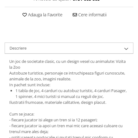
Adauga la Favorite
Cere informatii
Descriere
Un joc de societate clasic, cu un design vesel cu animalute: Vizita
la Zoo
Autobuze turistice, personaje ce intruchipeaza figuri cunoscute,
animale de la zoo, imagini realiste.
In pachet sunt incluse:
1 tabla de joc, 4 carduri cu autobuz turistic, 4 carduri Pasager,
1 spinner, 4 mici turisti si manual cu reguli de joc.
Ilustratii frumoase, materiale calitative, design placut.
Cum se joaca:
- fiecare jucator isi alege un tren si ia 12 pasageri;
- fiecare jucator ia apoi un tren mai mic care aceeasi culoare cu
trenul mare ales deja;
- rotiti sageata portocalie si mutati trenul mic conform cu