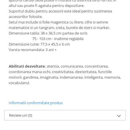
ajutorul caruia tabla poate fi mutata cu usurinta dintr-un loc in
altul sau poate fi agatata pentru depozitare.
Suportul dublu pentru accesorii este ideal pentru sustinerea
accesoriilor folosite.
Setul mai include si folie magentica cu litere, cifre si semne
matematice si un tangram, creta, burete de sters si marker.
Dimensiune tabla: 38 x 36,5 cm partea de scris
75 - 103 cm - inaltime reglabila
Dimensiune cutie: 77,5 x 45,5 x 6 cm
Varsta recomandata: 3 ani +
Abilitati dezvoltate
: atentia, comunicarea, concentrarea,
coordonarea mana-ochi, creativitatea, dexteritatea, functiile
motorii, gandirea, imaginatia, indemanarea, inteligenta, memoria,
vocabularul.
Informatii conformitate produs
Review-uri
(0)