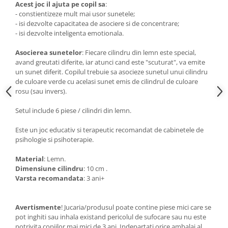
Acest joc il ajuta pe copil sa
:
- constientizeze mult mai usor sunetele;
- isi dezvolte capacitatea de asociere si de concentrare;
- isi dezvolte inteligenta emotionala.
Asocierea sunetelor
: Fiecare cilindru din lemn este special,
avand greutati diferite, iar atunci cand este "scuturat", va emite
un sunet diferit. Copilul trebuie sa asocieze sunetul unui cilindru
de culoare verde cu acelasi sunet emis de cilindrul de culoare
rosu (sau invers).
Setul include 6 piese / cilindri din lemn.
Este un joc educativ si terapeutic recomandat de cabinetele de
psihologie si psihoterapie.
Material
: Lemn.
Dimensiune cilindru
: 10 cm .
Varsta recomandata
: 3 ani+
Avertismente
! Jucaria/produsul poate contine piese mici care se
pot inghiti sau inhala existand pericolul de sufocare sau nu este
potrivita copiilor mai mici de 3 ani. Indepartati orice ambalaj al