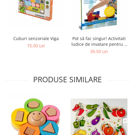
Cuburi senzoriale Viga
Pot să fac singur! Activitati
ludice de invatare pentru a
75,00 Lei
ajuta copilul sa descopere
39,50 Lei
lumea prin metoda
Montessori
PRODUSE SIMILARE