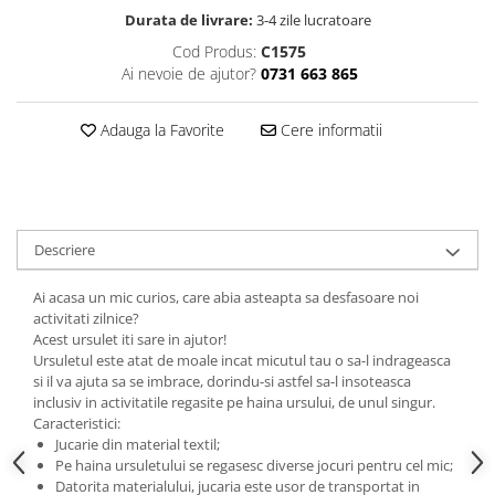
Durata de livrare:
3-4 zile lucratoare
Cod Produs:
C1575
Ai nevoie de ajutor?
0731 663 865
Adauga la Favorite
Cere informatii
Descriere
Ai acasa un mic curios, care abia asteapta sa desfasoare noi
activitati zilnice?
Acest ursulet iti sare in ajutor!
Ursuletul este atat de moale incat micutul tau o sa-l indrageasca
si il va ajuta sa se imbrace, dorindu-si astfel sa-l insoteasca
inclusiv in activitatile regasite pe haina ursului, de unul singur.
Caracteristici:
Jucarie din material textil;
Pe haina ursuletului se regasesc diverse jocuri pentru cel mic;
Datorita materialului, jucaria este usor de transportat in