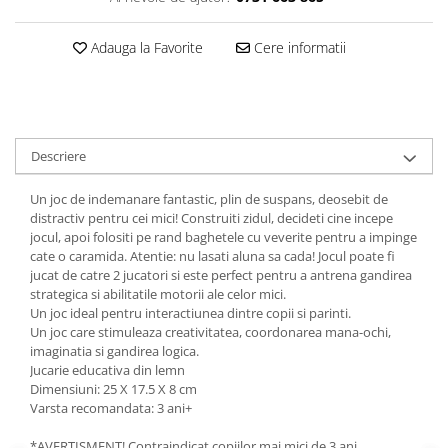
Adauga la Favorite
Cere informatii
Descriere
Un joc de indemanare fantastic, plin de suspans, deosebit de
distractiv pentru cei mici! Construiti zidul, decideti cine incepe
jocul, apoi folositi pe rand baghetele cu veverite pentru a impinge
cate o caramida. Atentie: nu lasati aluna sa cada! Jocul poate fi
jucat de catre 2 jucatori si este perfect pentru a antrena gandirea
strategica si abilitatile motorii ale celor mici.
Un joc ideal pentru interactiunea dintre copii si parinti.
Un joc care stimuleaza creativitatea, coordonarea mana-ochi,
imaginatia si gandirea logica.
Jucarie educativa din lemn
Dimensiuni: 25 X 17.5 X 8 cm
Varsta recomandata: 3 ani+
*AVERTISMENT! Contraindicat copiilor mai mici de 3 ani.