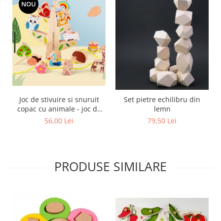
NOU
Joc de stivuire si snuruit
Set pietre echilibru din
copac cu animale - joc de
lemn
echilibru
56,00 Lei
79,50 Lei
PRODUSE SIMILARE