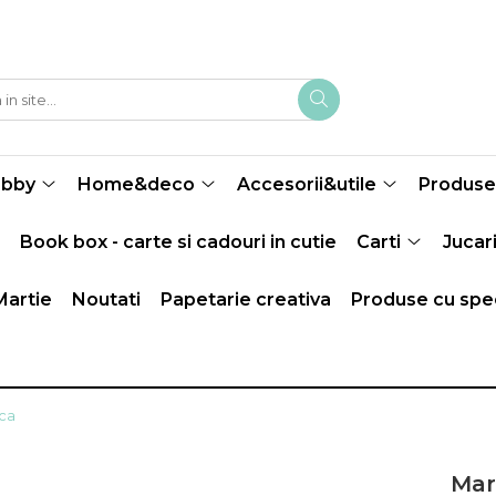
obby
Home&deco
Accesorii&utile
Produse 
Book box - carte si cadouri in cutie
Carti
Jucari
Martie
Noutati
Papetarie creativa
Produse cu spec
ica
Mart