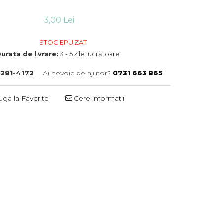
3,00 Lei
STOC EPUIZAT
urata de livrare:
3 - 5 zile lucrătoare
281-4172
Ai nevoie de ajutor?
0731 663 865
ga la Favorite
Cere informatii