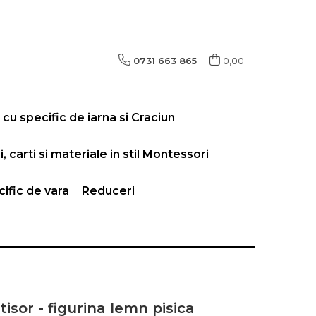
0731 663 865
0,00
cu specific de iarna si Craciun
i, carti si materiale in stil Montessori
ific de vara
Reduceri
isor - figurina lemn pisica