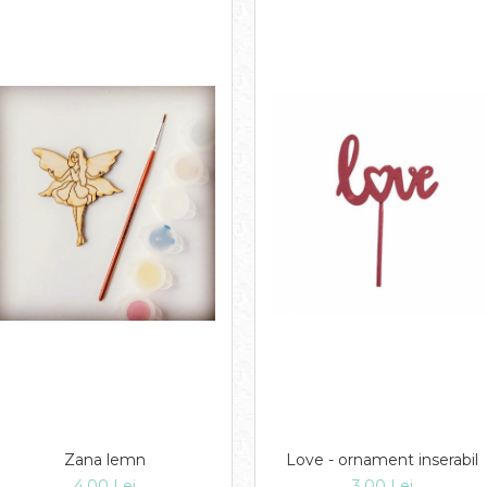
Zana lemn
Love - ornament inserabil
4,00 Lei
3,00 Lei