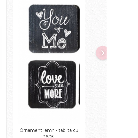
Ornament lemn - tablita cu
Inima natur cu aga
mesaj
cm