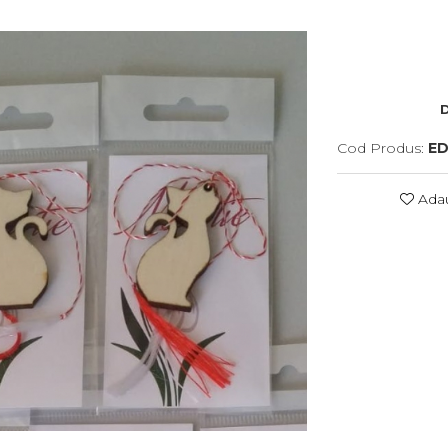
D
Cod Produs:
ED
Adau