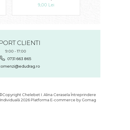
9,00 Lei
8,00 Lei
PORT CLIENTI
9:00 - 17:00
0731 663 865
omenzi@edudrag.ro
©Copyright Chelebet I. Alina Cerasela Întreprindere
Individuală 2026
Platforma E-commerce by Gomag