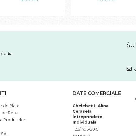
SU
l media
c
NTI
DATE COMERCIALE
 de Plata
Chelebet I. Alina
Cerasela
a de Retur
Întreprindere
ia Produselor
Individuală
F22/1493/2019
 SAL
41820024