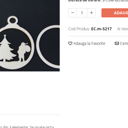
Durata de livrare:
3-5 zile lucrato
ADAUG
Cod Produs:
EC.m-5217
Ai nev
Adauga la Favorite
Cere 
 din 3 elemente. Se poate picta