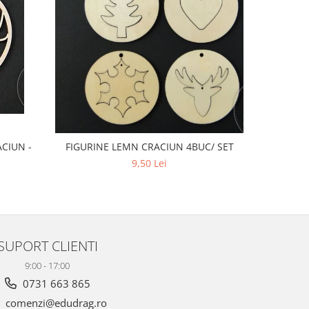
CIUN -
Coro
FIGURINE LEMN CRACIUN 4BUC/ SET
9,50 Lei
SUPORT CLIENTI
9:00 - 17:00
0731 663 865
comenzi@edudrag.ro