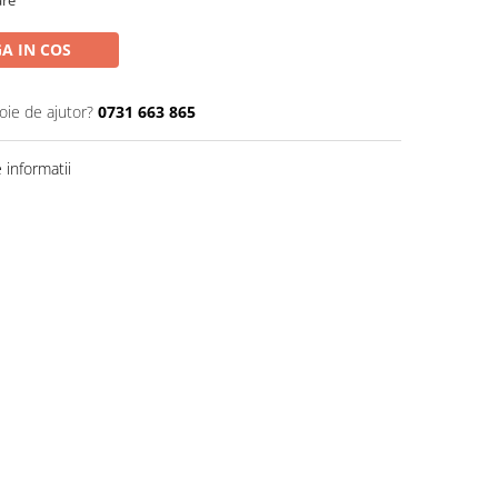
are
A IN COS
oie de ajutor?
0731 663 865
informatii