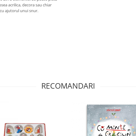
sea acrilica, decora sau chiar
 cu ajutorul unui snur.
RECOMANDARI