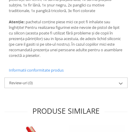
subțire, 1x fir lână, 1x șnur negru, 2x panglici cu motive
traditionale, 1x panglică tricoloră, 3x flori colorate
Atenție:
pachetul conține piese mici ce pot fi inhalate sau
înghițite! Pentru realizarea figurinei este nevoie de pistol de lipit
cu silicon (acesta poate fi utilizat fără probleme și de copii în
prezența părinților) sau in lipsa acestuia, de adeziv lichid siliconic
(pe care il gasiti si pe site-ul nostru). În cazul copiilor mici este
recomandată prezența unei persoane adulte pentru o asamblare
corectă a pieselor.
Informatii conformitate produs
Review-uri
(0)
PRODUSE SIMILARE