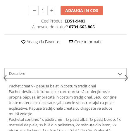
ADAUGA IN COS
Cod Produs:
ED51-9483
Ai nevoie de ajutor?
0731 663 865
Adauga la Favorite
Cere informatii
Descriere
Pachet creativ - papusa baiat in costum traditional
Pachet destinat tuturor celor care doresc să confecționeze
propria păpușă, îmbrăcată în costum tradițional. Setul conține
toate materialele necesare, șabloanele și instructajul cu poze
explicative. Păpușa tradițională creată cu dragoste va aduce
multă voioșie.
Pachetul conține: 1x pâslă crem, 1x pâslă albă, 1x pâslă bordo, 1x
material de piele, 1x bilă din polistiren, 2x mănuțe din lemn, 2x
piciorușe din lemn, 1x sărmă plușată lată, 1x sârmă plușată