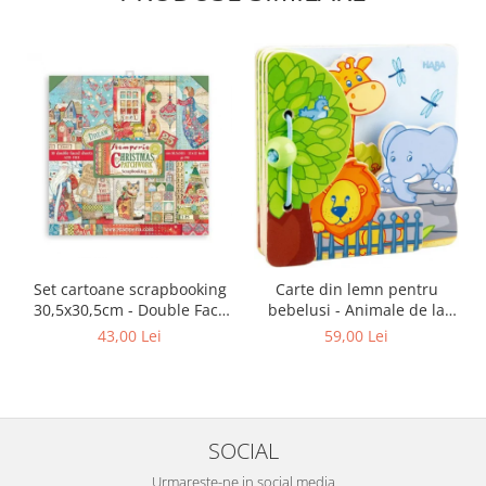
Set cartoane scrapbooking
Carte din lemn pentru
30,5х30,5cm - Double Face
bebelusi - Animale de la
Christmas Patchwork
zoo, Haba
43,00 Lei
59,00 Lei
SOCIAL
Urmareste-ne in social media