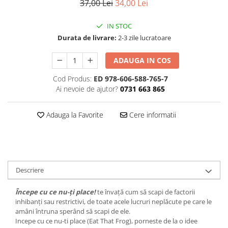
37,00 Lei
34,00 Lei
IN STOC
Durata de livrare:
2-3 zile lucratoare
ADAUGA IN COS
Cod Produs:
ED 978-606-588-765-7
Ai nevoie de ajutor?
0731 663 865
Adauga la Favorite
Cere informatii
Descriere
Începe cu ce nu-ţi place!
te învaţă cum să scapi de factorii
inhibanţi sau restrictivi, de toate acele lucruri neplăcute pe care le
amâni întruna sperând să scapi de ele.
Incepe cu ce nu-ti place (Eat That Frog), porneste de la o idee