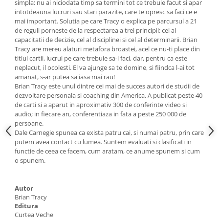
simpla: nu ai niciodata timp sa termini tot ce trebuie facut si apar
intotdeauna lucruri sau stari parazite, care te opresc sa faci ce e
mai important. Solutia pe care Tracy o explica pe parcursul a 21
de reguli porneste de la respectarea a trei principii: cel al
capacitatii de decizie, cel al disciplinei si cel al determinarii. Brian
Tracy are mereu alaturi metafora broastei, acel ce nu-ti place din
titlul cartii, lucrul pe care trebuie sa-l faci, dar, pentru ca este
neplacut, il ocolesti. El va ajunge sa te domine, si fiindca l-ai tot
amanat, s-ar putea sa iasa mai rau!
Brian Tracy este unul dintre cei mai de succes autori de studii de
dezvoltare personala si coaching din America. A publicat peste 40
de carti si a aparut in aproximativ 300 de conferinte video si
audio; in fiecare an, conferentiaza in fata a peste 250 000 de
persoane.
Dale Carnegie spunea ca exista patru cai, si numai patru, prin care
putem avea contact cu lumea. Suntem evaluati si clasificati in
functie de ceea ce facem, cum aratam, ce anume spunem si cum
o spunem.
Autor
Brian Tracy
Editura
Curtea Veche