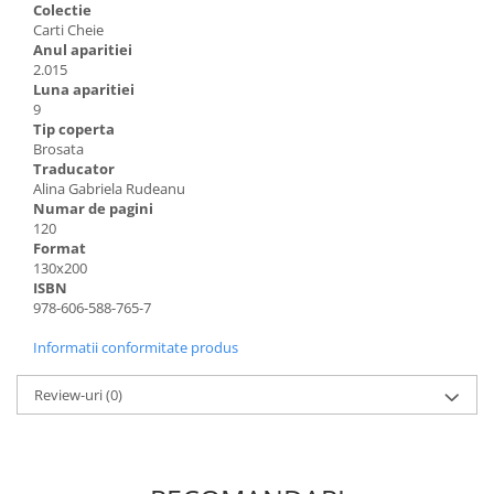
Colectie
Carti Cheie
Anul aparitiei
2.015
Luna aparitiei
9
Tip coperta
Brosata
Traducator
Alina Gabriela Rudeanu
Numar de pagini
120
Format
130x200
ISBN
978-606-588-765-7
Informatii conformitate produs
Review-uri
(0)