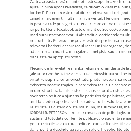
Cartea aceasta oferă un antidot: redescoperirea vechilor ade
ajuta, în plină epocă relativistă, să ducem o viață mai bun
Jordan B. Peterson este unul dintre cei mai sclipitori gandi
canadian a devenit in ultimii ani un veritabil fenomen med
in peste 200 de prelegeri si interviuri, care aduna mai bine 
iar pe Twitter si Facebook este urmarit de 300 000 de oamen
mod surprinzator adevaruri ale traditiei occidentale cu ult
neurostiinte, Peterson ne povesteste despre homari si aser
adevaratii barbati, despre Iadul ranchiunii si arogantei, da
aduce in viata noastra mangaierea unei pisici sau un momen
dar si fata de apropiatii nostri.
Plecand de la revelatiile marilor religii ale lumii, dar si de l
(ale unor Goethe, Nietzsche sau Dostoievski), autorul ne i
virtuti (disciplina, curaj, onestitate, prietenie etc.) si s
existenta noastra tragica, in care exista totusi un sens ce a
in care structura familiei este in colaps, educatia este ade
societatea politica a ajuns sa fie periculos de polarizata, ce
antidot: redescoperirea vechilor adevaruri si valori, care ne
relativista, sa ducem o viata mai buna, mai luminoasa, mai 
JORDAN B. PETERSON, profesor canadian de psihologie, pre
sustinand totodata conferinte publice cu o audienta remar
pentru criticile sale cultural-politice - cum ar fi obiectiile la 
dar si pentru deschiderea sa catre religie, filosofie, literatura