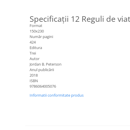
Specificații 12 Reguli de via
Format
150x230
Număr pagini
424
Editura
Trei
Autor
Jordan B. Peterson
Anul publicării
2018
ISBN
9786064005076
Informatii conformitate produs