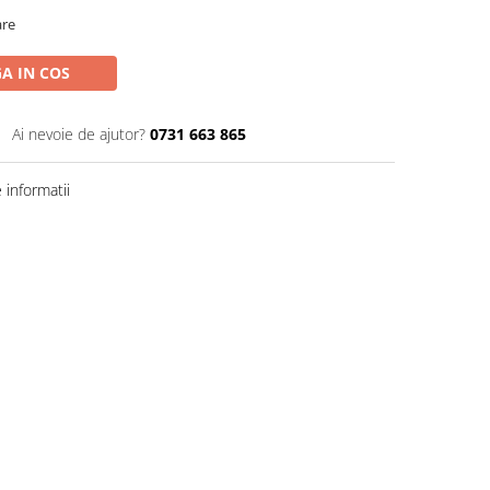
are
A IN COS
Ai nevoie de ajutor?
0731 663 865
informatii