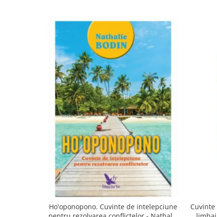
Ho'oponopono. Cuvinte de intelepciune
Cuvinte
pentru rezolvarea conflictelor - Nathalie
limbaj