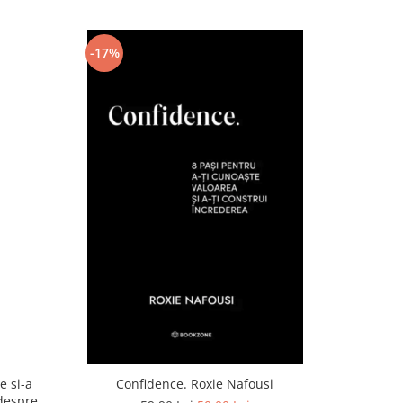
-17%
e si-a
Confidence. Roxie Nafousi
Lifespan.
despre
nu o mai f