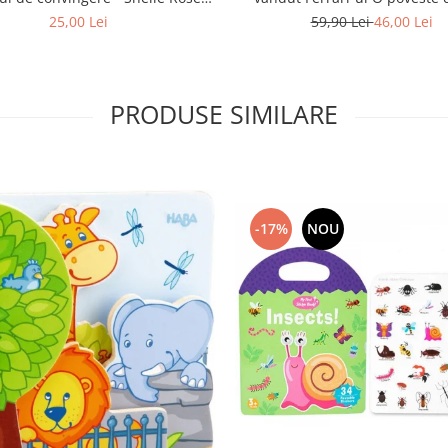
Charvet
realizarea visurilor si împli
25,00 Lei
59,90 Lei
46,00 Lei
destinului
PRODUSE SIMILARE
-17%
NOU