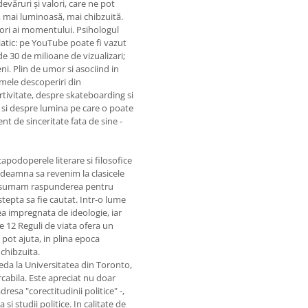
văruri și valori, care ne pot
ă, mai luminoasă, mai chibzuită.
tori ai momentului. Psihologul
iatic: pe YouTube poate fi vazut
de 30 de milioane de vizualizari;
i. Plin de umor si asociind in
imele descoperiri din
tivitate, despre skateboarding si
r si despre lumina pe care o poate
t de sinceritate fata de sine -
a capodoperele literare si filosofice
ndeamna sa revenim la clasicele
a ne asumam raspunderea pentru
stepta sa fie cautat. Intr-o lume
sea impregnata de ideologie, iar
le 12 Reguli de viata ofera un
 pot ajuta, in plina epoca
chibzuita.
da la Universitatea din Toronto,
cabila. Este apreciat nu doar
adresa "corectitudinii politice" -,
 si studii politice. In calitate de