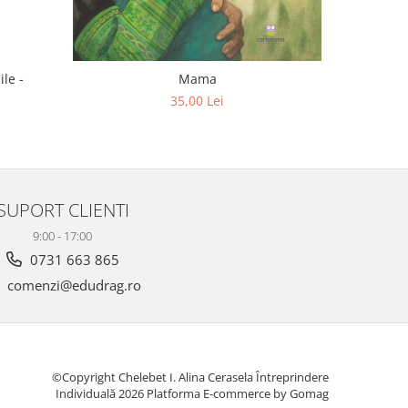
ile -
Mama
M
35,00 Lei
SUPORT CLIENTI
9:00 - 17:00
0731 663 865
comenzi@edudrag.ro
©Copyright Chelebet I. Alina Cerasela Întreprindere
Individuală 2026
Platforma E-commerce by Gomag