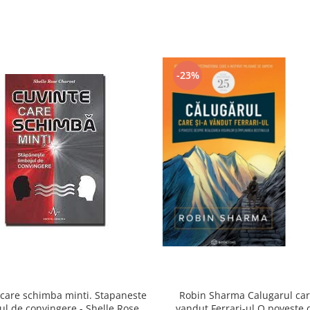
-23%
 care schimba minti. Stapaneste
Robin Sharma Calugarul car
ul de convingere - Shelle Rose
vandut Ferrari-ul O poveste 