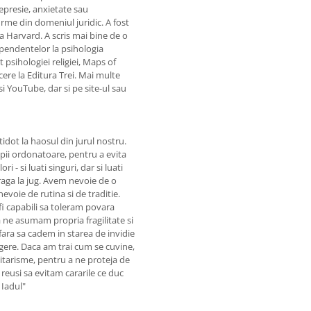
depresie, anxietate sau
firme din domeniul juridic. A fost
a Harvard. A scris mai bine de o
dependentelor la psihologia
 psihologiei religiei, Maps of
cere la Editura Trei. Mai multe
si YouTube, dar si pe site-ul sau
tidot la haosul din jurul nostru.
ipii ordonatoare, pentru a evita
 - si luati singuri, dar si luati
aga la jug. Avem nevoie de o
evoie de rutina si de traditie.
i capabili sa toleram povara
a ne asumam propria fragilitate si
fara sa cadem in starea de invidie
ugere. Daca am trai cum se cuvine,
litarisme, pentru a ne proteja de
reusi sa evitam cararile ce duc
 Iadul"