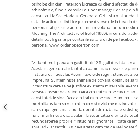
psiholog clinician, Peterson lucreaza cu clienti afectati de 
schizofrenie, fiind si consilier al unor manageri de top din 
consultant la Secretariatul General al ONU si a mai predat l
suta de articole stiintifice pe teme diverse (de la terapia 
personalitatii) si este autorul unui revolutionar tom dedicat
Meaning: The Architecture of Belief (1999), in curs de tradu
detalii, pot fi gasite pe conturile autorului de pe Facebook 
personal, www.jordanbpeterson.com.
"A durat mult pana am gasit titlul: 12 Reguli de viata: un an
Acesta sugereaza clar faptul ca oamenii au nevoie de princ
instaurarea haosului. Avem nevoie de reguli, standarde, valori
impreuna. Suntem niste animale de povara, obisnuite sa tr
incarcatura care sa ne justifice existenta mizerabila. Avem n
Aceasta inseamna ordine. Daca am trai cum se cuvine, am f
constiintei de sine. Daca am trai cum se cuvine, am reusi s
mortalitate, fara sa ne simtim ca niste victime nevinovate, 
sau sa ajungem, mai apoi, la dorinta de razbunare si distr
nu ar mai fi nevoie sa apelam la securitatea oferita de tota
recunoasterea propriei finitudini si ignorante. Poate ca am 
spre Iad - iar secolul XX ne-a aratat cam cat de real poate fi