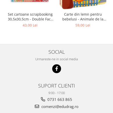
Set cartoane scrapbooking
Carte din lemn pentru
30,5х30,5cm - Double Face
bebelusi - Animale de la
Christmas Patchwork
zoo, Haba
43,00 Lei
59,00 Lei
SOCIAL
Urmareste-ne in social media
SUPORT CLIENTI
9:00 - 17:00
0731 663 865
comenzi@edudrag.ro