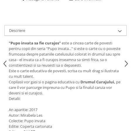
Descriere
"Pupo invata sa fie curajos"
este a cincea carte de povesti
pentru copii din seria "Pupo invata..." si este o carte cu o poveste
frumoasa despre pataniile catelusului colorat in drumul sau spre
casa - el invata ca a fi curajos inseamna sa simti frica, sa o
constientizezi si sa reusesti sa o depasesti.
Este o carte educativa de povesti, scrisa cu mult drag si ilustrata
cu mult talent.
Copilasii vor gasi si o pagina educativa cu
Drumul Curajului,
pe
care il vor parcurge impreuna cu Pupo si la finalul caruia vor
deveni si ei curajosi.
Detalii:
An aparitie: 2017
Autor: Mirabela Les
Colectie: Pupo invata
Editie: Coperta cartonata