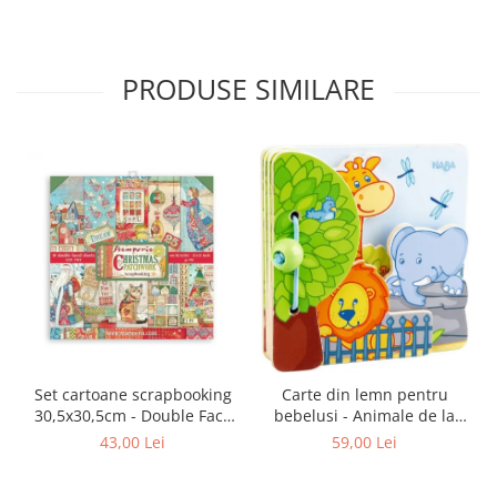
destinului
PRODUSE SIMILARE
Set cartoane scrapbooking
Carte din lemn pentru
30,5х30,5cm - Double Face
bebelusi - Animale de la
Christmas Patchwork
zoo, Haba
43,00 Lei
59,00 Lei