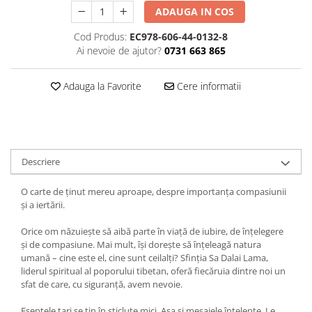
ADAUGA IN COS
Cod Produs:
EC978-606-44-0132-8
Ai nevoie de ajutor?
0731 663 865
Adauga la Favorite
Cere informatii
Descriere
O carte de ținut mereu aproape, despre importanța compasiunii
și a iertării.
Orice om năzuiește să aibă parte în viață de iubire, de înțelegere
și de compasiune. Mai mult, își dorește să înțeleagă natura
umană – cine este el, cine sunt ceilalți? Sfinția Sa Dalai Lama,
liderul spiritual al poporului tibetan, oferă fiecăruia dintre noi un
sfat de care, cu siguranță, avem nevoie.
Esențele tari se țin în sticluțe mici. Așa si mesajele înțelepte. Le