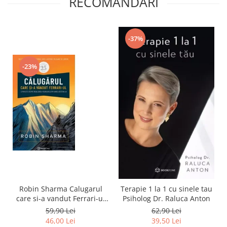
RECOMANDARI
-37%
-23%
Robin Sharma Calugarul
Terapie 1 la 1 cu sinele tau
care si-a vandut Ferrari-ul
Psiholog Dr. Raluca Anton
O poveste despre realizarea
59,90 Lei
62,90 Lei
visurilor si împlinirea
46,00 Lei
39,50 Lei