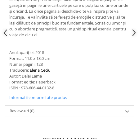
găsești în paginile unei cărticele pe care o poți lua cu tine oriunde
și oricând. La orice pagină ai deschide-o te va inspira și te va
încuraja. Te va învăța să te ferești de emoțiile distructive și să te
lași călăuzit de principii budiste fundamentale. Scrisă cu umor și
cu o abordare pragmatică, este un ghid spiritual esențial pentru
viața de zi cu zi.
Anul apariției: 2018
Format: 11.0 x 13.0 cm
Număr pagini: 128
Traducere:
Elena Ceciu
Autor: Dalai Lama
Format ediție: Paperback
ISBN : 978-606-44-0132-8
Informatii conformitate produs
Review-uri
(0)