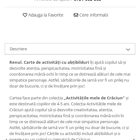
Adauga la Favorite
Cere informatii
Descriere
Renul. Carte de activități cu abțibilduri
îți ajută copilul să-și
dezvolte atenția, perspicacitatea, motricitatea fină și
coordonarea mână-ochi în timp ce se distrează alături de cele mai
simpatice personaje. Astfel, sărbătorile de iarnă vor fi un prilej nu
doar de bucurie, ci și de învățare prin joc!
Cartea face parte din colecția
„Activitățile mele de Crăciun”
și
este destinată copiilor de 4-5 ani. Colecția Activitățile mele de
Crăciun ajută copilul să-și dezvolte creativitatea, atenția,
perspicacitatea, motricitatea fină și coordonarea mână-ochi în
timp ce se distrează alături de cele mai simpatice personaje.
Astfel, sărbătorile de iarnă vor fi un prilej nu doar de bucurie, ci și
de învățare prin joc! Cărțile cu activități includ abțibilduri și o
poezie sau un colind cu tematică de Crăciun.