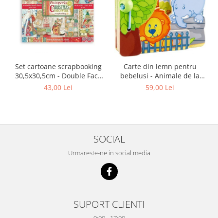
Set cartoane scrapbooking
Carte din lemn pentru
30,5х30,5cm - Double Face
bebelusi - Animale de la
Christmas Patchwork
zoo, Haba
43,00 Lei
59,00 Lei
SOCIAL
Urmareste-ne in social media
SUPORT CLIENTI
9:00 - 17:00