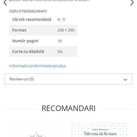
ISBN:9786068248493
Vârstă recomandată
4 - 5
Format
200 × 290
Număr pagini
16
Carte cu Abțibild
Da
Informatii conformitate produs
Review-uri
(0)
RECOMANDARI