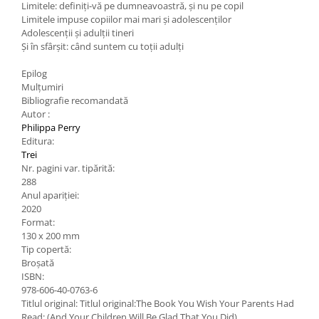
Limitele: definiți‑vă pe dumneavoastră, și nu pe copil
Limitele impuse copiilor mai mari și adolescenților
Adolescenții și adulții tineri
Și în sfârșit: când suntem cu toții adulți
Epilog
Mulțumiri
Bibliografie recomandată
Autor :
Philippa Perry
Editura:
Trei
Nr. pagini var. tipărită:
288
Anul apariției:
2020
Format:
130 x 200 mm
Tip copertă:
Broșată
ISBN:
978-606-40-0763-6
Titlul original: Titlul original:The Book You Wish Your Parents Had
Read: (And Your Children Will Be Glad That You Did)