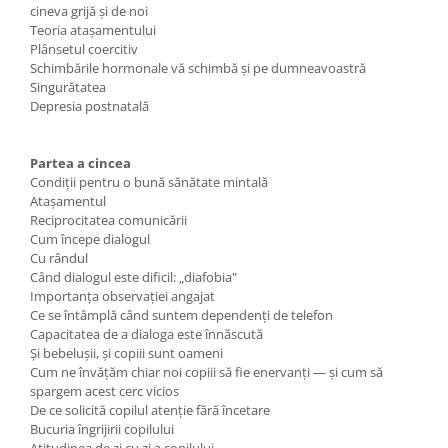
cineva grijă și de noi
Teoria atașamentului
Plânsetul coercitiv
Schimbările hormonale vă schimbă și pe dumneavoastră
Singurătatea
Depresia postnatală
Partea a cincea
Condiții pentru o bună sănătate mintală
Atașamentul
Reciprocitatea comunicării
Cum începe dialogul
Cu rândul
Când dialogul este dificil: „diafobia"
Importanța observației angajat
Ce se întâmplă când suntem dependenți de telefon
Capacitatea de a dialoga este înnăscută
Și bebelușii, și copiii sunt oameni
Cum ne învățăm chiar noi copiii să fie enervanți — și cum să
spargem acest cerc vicios
De ce solicită copilul atenție fără încetare
Bucuria îngrijirii copilului