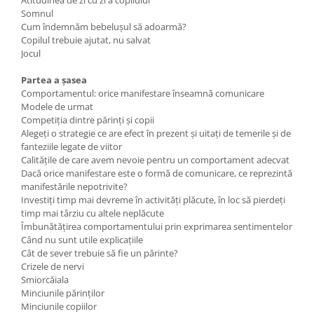
Atitudinea de zi cu zi a copilului
Somnul
Cum îndemnăm bebelușul să adoarmă?
Copilul trebuie ajutat, nu salvat
Jocul
Partea a șasea
Comportamentul: orice manifestare înseamnă comunicare
Modele de urmat
Competiția dintre părinți și copii
Alegeți o strategie ce are efect în prezent și uitați de temerile și de
fanteziile legate de viitor
Calitățile de care avem nevoie pentru un comportament adecvat
Dacă orice manifestare este o formă de comunicare, ce reprezintă
manifestările nepotrivite?
Investiți timp mai devreme în activități plăcute, în loc să pierdeți
timp mai târziu cu altele neplăcute
Îmbunătățirea comportamentului prin exprimarea sentimentelor
Când nu sunt utile explicațiile
Cât de sever trebuie să fie un părinte?
Crizele de nervi
Smiorcăiala
Minciunile părinților
Minciunile copiilor