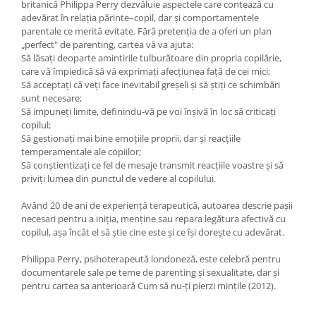
britanică Philippa Perry dezvăluie aspectele care contează cu
adevărat în relația părinte–copil, dar și comportamentele
parentale ce merită evitate. Fără pretenția de a oferi un plan
„perfect" de parenting, cartea vă va ajuta:
Să lăsați deoparte amintirile tulburătoare din propria copilărie,
care vă împiedică să vă exprimați afecțiunea față de cei mici;
Să acceptați că veți face inevitabil greșeli și să știți ce schimbări
sunt necesare;
Să impuneți limite, definindu‑vă pe voi înșivă în loc să criticați
copilul;
Să gestionați mai bine emoțiile proprii, dar și reacțiile
temperamentale ale copiilor;
Să conștientizați ce fel de mesaje transmit reacțiile voastre și să
priviți lumea din punctul de vedere al copilului.
Având 20 de ani de experiență terapeutică, autoarea descrie pașii
necesari pentru a iniția, menține sau repara legătura afectivă cu
copilul, așa încât el să știe cine este și ce își dorește cu adevărat.
Philippa Perry, psihoterapeută londoneză, este celebră pentru
documentarele sale pe teme de parenting și sexualitate, dar și
pentru cartea sa anterioară Cum să nu‑ți pierzi mințile (2012).