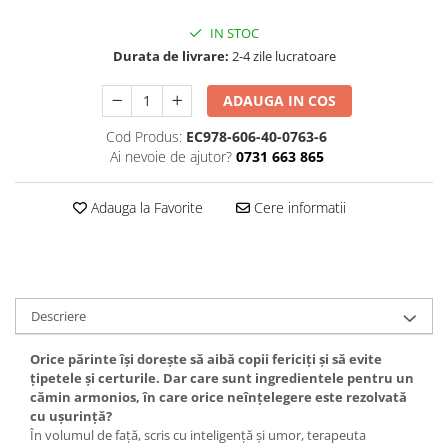
IN STOC
Durata de livrare:
2-4 zile lucratoare
ADAUGA IN COS
Cod Produs:
EC978-606-40-0763-6
Ai nevoie de ajutor?
0731 663 865
Adauga la Favorite
Cere informatii
Descriere
Orice părinte își dorește să aibă copii fericiți și să evite
țipetele și certurile. Dar care sunt ingredientele pentru un
cămin armonios, în care orice neînțelegere este rezolvată
cu ușurință?
În volumul de față, scris cu inteligență și umor, terapeuta