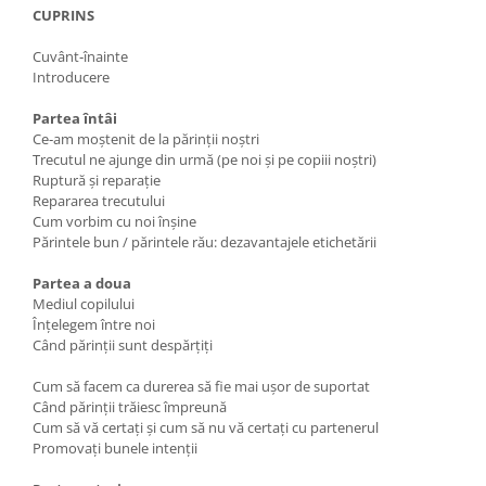
CUPRINS
Cuvânt‑înainte
Introducere
Partea întâi
Ce‑am moștenit de la părinții noștri
Trecutul ne ajunge din urmă (pe noi și pe copiii noștri)
Ruptură și reparație
Repararea trecutului
Cum vorbim cu noi înșine
Părintele bun / părintele rău: dezavantajele etichetării
Partea a doua
Mediul copilului
Înțelegem între noi
Când părinții sunt despărțiți
Cum să facem ca durerea să fie mai ușor de suportat
Când părinții trăiesc împreună
Cum să vă certați și cum să nu vă certați cu partenerul
Promovați bunele intenții