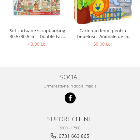
Set cartoane scrapbooking
Carte din lemn pentru
30,5х30,5cm - Double Face
bebelusi - Animale de la
Christmas Patchwork
zoo, Haba
43,00 Lei
59,00 Lei
SOCIAL
Urmareste-ne in social media
SUPORT CLIENTI
9:00 - 17:00
0731 663 865