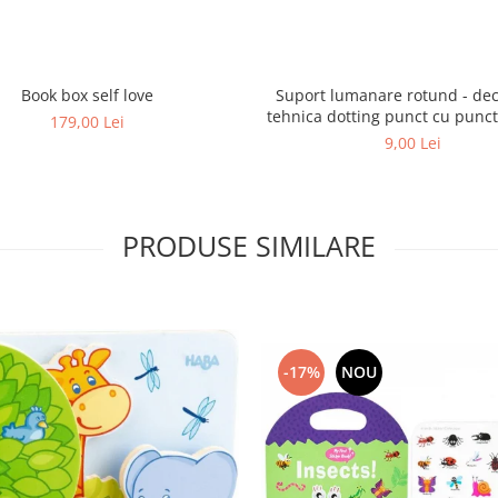
Book box self love
Suport lumanare rotund - dec
tehnica dotting punct cu punct
179,00 Lei
puncte)
9,00 Lei
PRODUSE SIMILARE
-17%
NOU