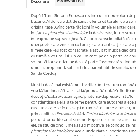
Review-uri
(0)
Descriere
După 15 ani, Simona Popescu revine cu un nou volum de p
bucurie. Al doilea e dat de șansa oferită cititorului de a se (
originalitate. Avînd certe rădăcini în volumele ei anterioare
în
Cartea plantelor și animalelor
la desăvîrșire, într-o struc
îndeaproape supravegheată. Cu precizarea imediată că e un
unei poete care vine din cultură și care a citit cărțile care o g
filmele care i-au fost consacrate, a ascultat muzica dedic
culturală a volumului. Un volum care, pe de o parte, celebre
sonorităților sale, iar, pe de altă parte, înscenează vulnerabi
omului, propunînd, sub un titlu aparent atît de simplu, o c
Sanda Cordoș
Nu știu dacă mai există mulți scriitori în literatura română c
veselă/luminoasă/translucidă/populată/tonică/înfloritoar
decepție/izolare/dezamăgire/prietenie/depresie/vîrstă/femi
conștientizarea ei și alte teme pentru care autoarea alege 
cuvintele care se folosesc (și nu am să le numesc nici eu). 
prima ediție a
Exuviilor
.
Astăzi,
Cartea plantelor și animale
pe tot drumul literar al Simonei Popescu, drum pe care mu
ele, se știu de cînd lumea sau dimpotrivă, se conduc, se în
plantelor și animalelor
e acolo unde viața și poezia stau ma