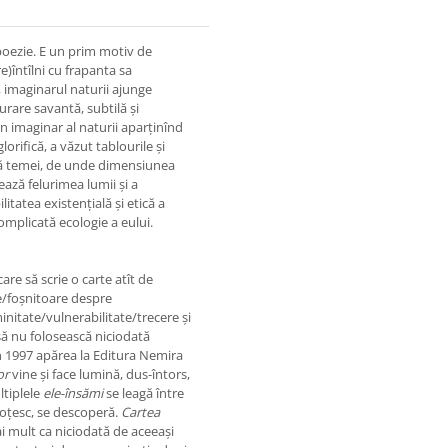
oezie. E un prim motiv de
re)întîlni cu frapanta sa
, imaginarul naturii ajunge
turare savantă, subtilă și
 imaginar al naturii aparținînd
lorifică, a văzut tablourile și
ată temei, de unde dimensiunea
ază felurimea lumii și a
litatea existențială și etică a
omplicată ecologie a eului.
are să scrie o carte atît de
e/foșnitoare despre
nitate/vulnerabilitate/trecere și
să nu folosească niciodată
În 1997 apărea la Editura Nemira
lor
vine și face lumină, dus-întors,
ltiplele
ele-însămi
se leagă între
soțesc, se descoperă.
Cartea
i mult ca niciodată de aceeași