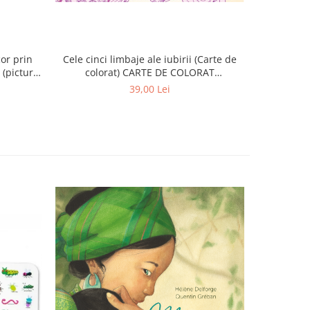
or prin
Cele cinci limbaje ale iubirii (Carte de
 (pictura
colorat) CARTE DE COLORAT
MOTIVAȚIONALĂ PENTRU ADULȚI de
39,00 Lei
Gary Chapman