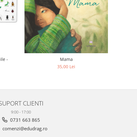
-10%
ile -
Mama
M
35,00 Lei
SUPORT CLIENTI
9:00 - 17:00
0731 663 865
comenzi@edudrag.ro