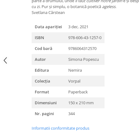
parte a drumului, unde
il faut cultiver notre jardin
e și desp
cu zi. Pur și simplu, o botanică poetică
ageless
.
Svetlana Cârstean
Data apariției
3 dec. 2021
ISBN
978-606-43-1257-0
Cod bară
9786064312570
Autor
Simona Popescu
Editura
Nemira
Colecția
Vorpal
Format
Paperback
Dimensiuni
150 x 210 mm
Nr. pagini
344
Informatii conformitate produs