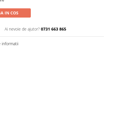
are
A IN COS
Ai nevoie de ajutor?
0731 663 865
informatii