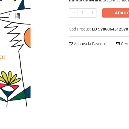
Durata de livrare:
2-3 zile lucrato
ADAUG
Cod Produs:
ED 9786064312570
Adauga la Favorite
Cere 