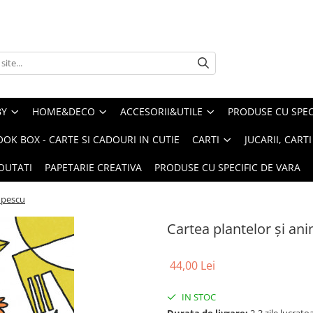
BY
HOME&DECO
ACCESORII&UTILE
PRODUSE CU SPECI
OOK BOX - CARTE SI CADOURI IN CUTIE
CARTI
JUCARII, CART
OUTATI
PAPETARIE CREATIVA
PRODUSE CU SPECIFIC DE VARA
opescu
Cartea plantelor și a
44,00 Lei
IN STOC