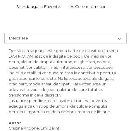
Adauga la Favorite
Cere informatii
Descriere
Dar Motan se joaca este prima carte de activitati din seria
DAR MOTAN, atat de indragita de copii. Cei mici se vor
distra, alaturi de simpaticul motan, cu ghicitori, colorat,
desenat, vor calatori in labirintul pisicesc, vor descoperi
indicii si detalii, isi vor pune mintea la contributie pentru a
gasi raspunsurile corecte. Nu lipsesc activitatile de gatit,
gradinarit, modelat sau decupat. Dar Motan este un
adevarat tovaras de joaca, alaturi de care totul se
transforma in ceva distractiv!
Ilustratiile splendide, care insotesc si anima povestea,
adauga inca un strop de umor si de culoare timpului
petrecut impreuna cu deja celebrul motan de librarie.
Autor
Cristina Andone, Emi Balint