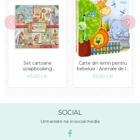
Set cartoane
Carte din lemn pentru
scrapbooking
bebelusi - Animale de la
30,5х30,5cm - Double
zoo, Haba
43,00 Lei
59,00 Lei
Face Christmas
Patchwork
SOCIAL
Urmareste-ne in social media