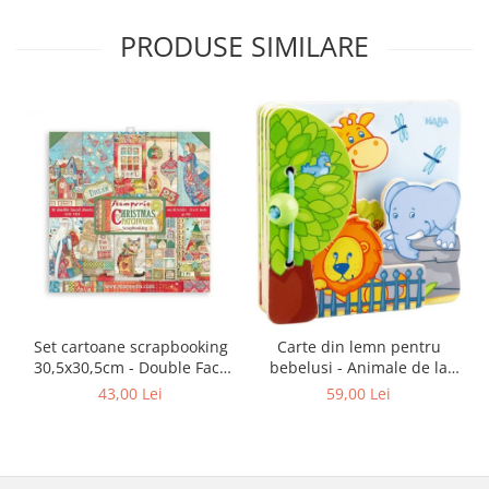
PRODUSE SIMILARE
Set cartoane scrapbooking
Carte din lemn pentru
30,5х30,5cm - Double Face
bebelusi - Animale de la
Christmas Patchwork
zoo, Haba
43,00 Lei
59,00 Lei