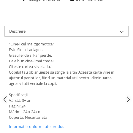
Descriere
“Cine-i cel mai zgomotos?
Este Sid cel artagos.
Glasul el de si l-ar pierde,
Ca e bun cine-l mai crede?
Citeste cartea si vei afla.”
Copilul tau obisnuieste sa strige la altii? Aceasta carte vine in
ajutorul parintilor, fiind un material util pentru diminuarea
agresivitatii verbale la copii.
Specificații
Vârstă: 3+ ani
Pagini: 24
Mărimi: 24 x 24 cm
Copertă: Necartonată
Informatii conformitate produs