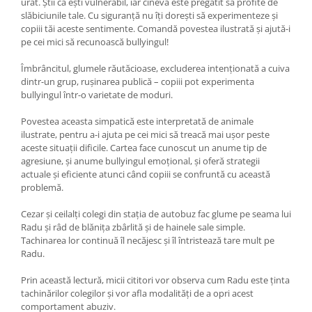
urât. Știi că ești vulnerabil, iar cineva este pregătit să profite de
slăbiciunile tale. Cu siguranță nu îți dorești să experimenteze și
copiii tăi aceste sentimente. Comandă povestea ilustrată și ajută-i
pe cei mici să recunoască bullyingul!
Îmbrâncitul, glumele răutăcioase, excluderea intenționată a cuiva
dintr-un grup, rușinarea publică – copiii pot experimenta
bullyingul într-o varietate de moduri.
Povestea aceasta simpatică este interpretată de animale
ilustrate, pentru a-i ajuta pe cei mici să treacă mai uşor peste
aceste situații dificile. Cartea face cunoscut un anume tip de
agresiune, şi anume bullyingul emoțional, și oferă strategii
actuale și eficiente atunci când copiii se confruntă cu această
problemă.
Cezar și ceilalți colegi din stația de autobuz fac glume pe seama lui
Radu și râd de blănița zbârlită și de hainele sale simple.
Tachinarea lor continuă îl necăjesc și îl întristează tare mult pe
Radu.
Prin această lectură, micii cititori vor observa cum Radu este ținta
tachinărilor colegilor și vor afla modalități de a opri acest
comportament abuziv.