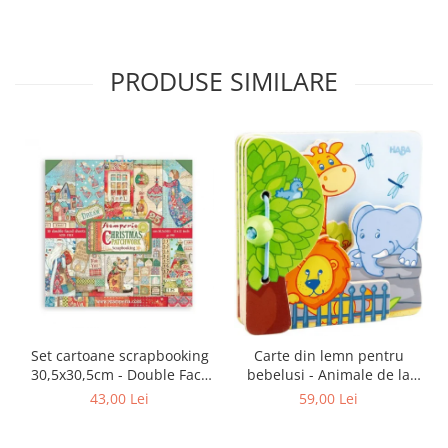
PRODUSE SIMILARE
Set cartoane scrapbooking
Carte din lemn pentru
30,5х30,5cm - Double Face
bebelusi - Animale de la
Christmas Patchwork
zoo, Haba
43,00 Lei
59,00 Lei