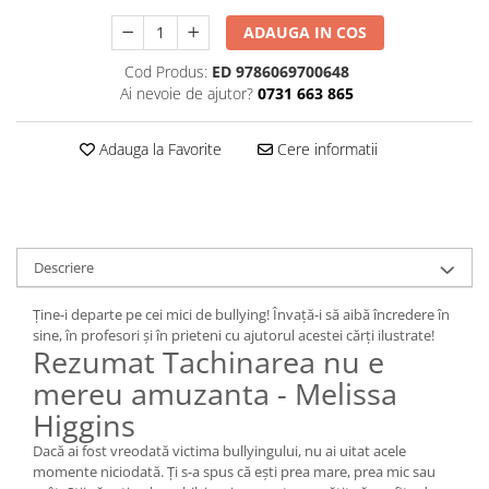
ADAUGA IN COS
Cod Produs:
ED 9786069700648
Ai nevoie de ajutor?
0731 663 865
Adauga la Favorite
Cere informatii
Descriere
Ține-i departe pe cei mici de bullying! Învață-i să aibă încredere în
sine, în profesori și în prieteni cu ajutorul acestei cărți ilustrate!
Rezumat Tachinarea nu e
mereu amuzanta - Melissa
Higgins
Dacă ai fost vreodată victima bullyingului, nu ai uitat acele
momente niciodată. Ți s-a spus că ești prea mare, prea mic sau