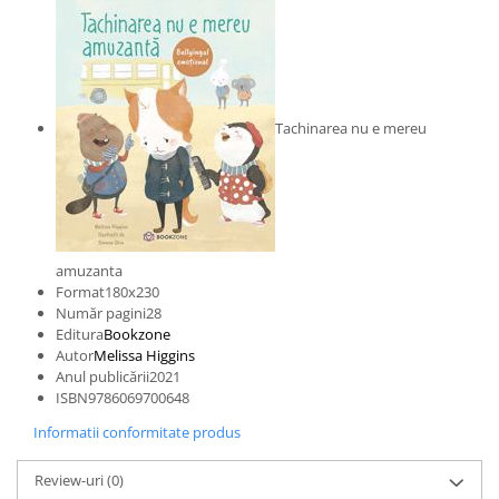
Tachinarea nu e mereu
amuzanta
Format180x230
Număr pagini28
Editura
Bookzone
Autor
Melissa Higgins
Anul publicării2021
ISBN9786069700648
Informatii conformitate produs
Review-uri
(0)