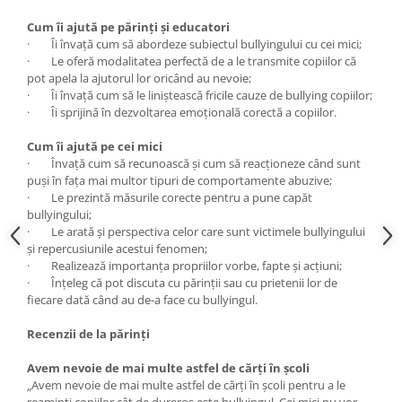
Cum îi ajută pe părinți și educatori
· Îi învață cum să abordeze subiectul bullyingului cu cei mici;
· Le oferă modalitatea perfectă de a le transmite copiilor că
pot apela la ajutorul lor oricând au nevoie;
· Îi învață cum să le liniștească fricile cauze de bullying copiilor;
· Îi sprijină în dezvoltarea emoțională corectă a copiilor.
Cum îi ajută pe cei mici
· Învață cum să recunoască și cum să reacționeze când sunt
puși în fața mai multor tipuri de comportamente abuzive;
· Le prezintă măsurile corecte pentru a pune capăt
bullyingului;
· Le arată și perspectiva celor care sunt victimele bullyingului
și repercusiunile acestui fenomen;
· Realizează importanța propriilor vorbe, fapte și acțiuni;
· Înțeleg că pot discuta cu părinții sau cu prietenii lor de
fiecare dată când au de-a face cu bullyingul.
Recenzii de la părinți
Avem nevoie de mai multe astfel de cărți în școli
„Avem nevoie de mai multe astfel de cărți în școli pentru a le