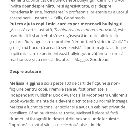
reaminti copiilor cât de dureros este bullyingul. Cei mici nu vor
învăța doar despre hărțuire și agresivititate, ci și despre
încrederea în sine, încrederea în profesori și prietenie cu ajutorul
acestei serii ilustrate.” – Kelly, Goodreads
Putem ajuta copiii mici care experimentează bullyingul
„Această carte ilustrată,
Tachinarea nu e mereu amuzantă
, este
ușor de citit și ar trebui să se regăsească în toate bibliotecile
școlare. Bullyingul este o problemă importantă și des întâlnită în
școli și mă bucur că această serie există. Îi putem ajuta astfel pe
copiii mici care experimentează bullyingul, învățându-i cum să
reacționeze și cu cine să discute.” – Maggie, Goodreads
Despre autoare
Melissa Higgins
a scris peste 100 de cărți de ficțiune și non-
ficțiune pentru copii. Premiile sale au fost premiate la
Independent Publisher Book Awards și la Moonbeam Children’s
Book Awards. Înainte de a deveni o scriitoare cu normă întreagă,
Melissa a lucrat ca consilier școlar și a avut un cabinet privat de
consiliere. Când nu citește sau scrie, Melissei îi place să facă
drumeții și fotografii în deșertul din Arizona, unde locuiește
împreună cu soțul său și cu cele două pisici timide.