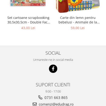
Set cartoane scrapbooking
Carte din lemn pentru
30,5х30,5cm - Double Face
bebelusi - Animale de la
Christmas Patchwork
zoo, Haba
43,00 Lei
59,00 Lei
SOCIAL
Urmareste-ne in social media
SUPORT CLIENTI
9:00 - 17:00
0731 663 865
comenzi@edudrag.ro