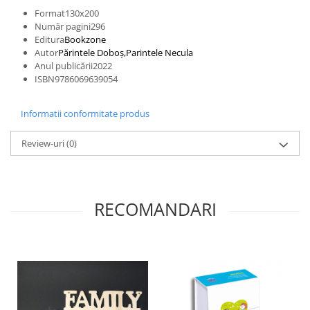
Format130x200
Număr pagini296
Editura
Bookzone
Autor
Părintele Doboș,
Parintele Necula
Anul publicării2022
ISBN9786069639054
Informatii conformitate produs
Review-uri
(0)
RECOMANDARI