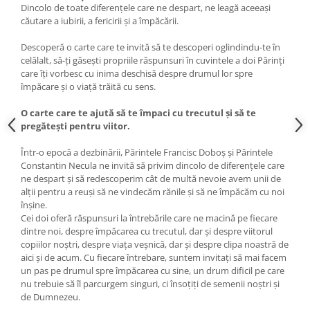
Dincolo de toate diferențele care ne despart, ne leagă aceeași
căutare a iubirii, a fericirii și a împăcării.
Descoperă o carte care te invită să te descoperi oglindindu-te în
celălalt, să-ți găsești propriile răspunsuri în cuvintele a doi Părinți
care îți vorbesc cu inima deschisă despre drumul lor spre
împăcare și o viață trăită cu sens.
O carte care te ajută să te împaci cu trecutul și să te
pregătești pentru viitor.
Într-o epocă a dezbinării, Părintele Francisc Doboș și Părintele
Constantin Necula ne invită să privim dincolo de diferențele care
ne despart și să redescoperim cât de multă nevoie avem unii de
alții pentru a reuși să ne vindecăm rănile și să ne împăcăm cu noi
înșine.
Cei doi oferă răspunsuri la întrebările care ne macină pe fiecare
dintre noi, despre împăcarea cu trecutul, dar și despre viitorul
copiilor noștri, despre viața veșnică, dar și despre clipa noastră de
aici și de acum. Cu fiecare întrebare, suntem invitați să mai facem
un pas pe drumul spre împăcarea cu sine, un drum dificil pe care
nu trebuie să îl parcurgem singuri, ci însoțiți de semenii noștri și
de Dumnezeu.