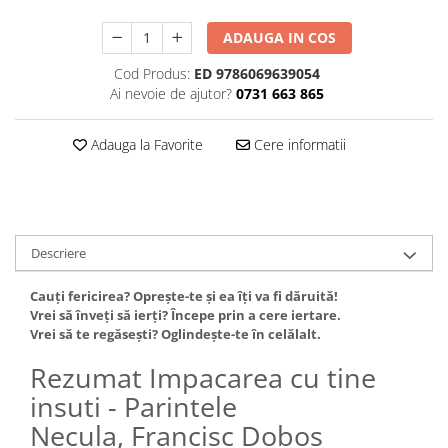
ADAUGA IN COS
Cod Produs:
ED 9786069639054
Ai nevoie de ajutor?
0731 663 865
Adauga la Favorite
Cere informatii
Descriere
Cauți fericirea? Oprește-te și ea îți va fi dăruită!
Vrei să înveți să ierți? Începe prin a cere iertare.
Vrei să te regăsești? Oglindește-te în celălalt.
Rezumat Impacarea cu tine
insuti - Parintele
Necula, Francisc Dobos