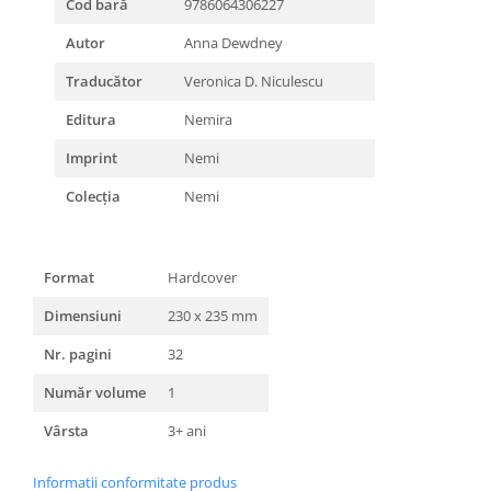
Cod bară
9786064306227
Autor
Anna Dewdney
Traducător
Veronica D. Niculescu
Editura
Nemira
Imprint
Nemi
Colecția
Nemi
Format
Hardcover
Dimensiuni
230 x 235 mm
Nr. pagini
32
Număr volume
1
Vârsta
3+ ani
Informatii conformitate produs