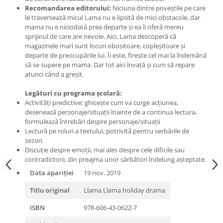
Recomandarea editorului:
Niciuna dintre poveștile pe care
le traversează micul Lama nu e lipsită de mici obstacole, dar
mama nu e niciodată prea departe și ea îi oferă mereu
sprijinul de care are nevoie. Aici, Lama descoperă că
magazinele mari sunt locuri obositoare, copleșitoare și
departe de preocupările lui. Îi este, firește cel mai la îndemână
să se supere pe mama. Dar tot aici învață și cum să repare
atunci când a greșit.
Legături cu programa școlară:
Activități predictive: ghicește cum va curge acțiunea,
desenează personaje/situații înainte de a continua lectura,
formulează întrebări despre personaje/situații
Lectură pe roluri a textului, potrivită pentru serbările de
sezon.
Discuție despre emoții, mai ales despre cele dificile sau
contradictorii, din preajma unor sărbători îndelung așteptate.
Data apariției
19 nov. 2019
Titlu original
Llama Llama holiday drama
ISBN
978-606-43-0622-7