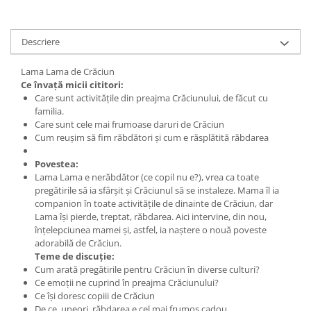
Descriere
Lama Lama de Crăciun
Ce învață micii cititori:
Care sunt activitățile din preajma Crăciunului, de făcut cu
familia.
Care sunt cele mai frumoase daruri de Crăciun
Cum reușim să fim răbdători și cum e răsplătită răbdarea
Povestea:
Lama Lama e nerăbdător (ce copil nu e?), vrea ca toate
pregătirile să ia sfârșit și Crăciunul să se instaleze. Mama îl ia
companion în toate activitățile de dinainte de Crăciun, dar
Lama își pierde, treptat, răbdarea. Aici intervine, din nou,
înțelepciunea mamei și, astfel, ia naștere o nouă poveste
adorabilă de Crăciun.
Teme de discuție:
Cum arată pregătirile pentru Crăciun în diverse culturi?
Ce emoții ne cuprind în preajma Crăciunului?
Ce își doresc copiii de Crăciun
De ce, uneori, răbdarea e cel mai frumos cadou.