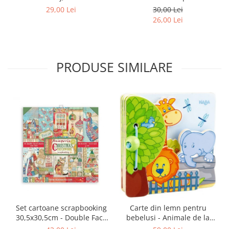
29,00 Lei
30,00 Lei
26,00 Lei
PRODUSE SIMILARE
Set cartoane scrapbooking
Carte din lemn pentru
30,5х30,5cm - Double Face
bebelusi - Animale de la
Christmas Patchwork
zoo, Haba