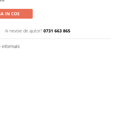
are
A IN COS
Ai nevoie de ajutor?
0731 663 865
informatii