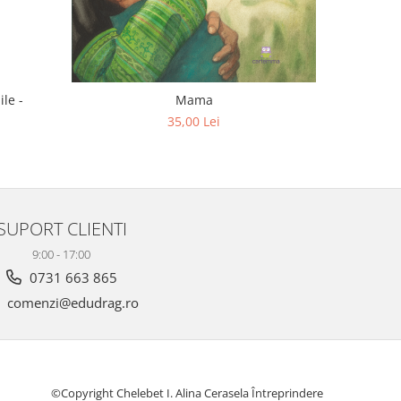
ile -
Mama
M
35,00 Lei
SUPORT CLIENTI
9:00 - 17:00
0731 663 865
comenzi@edudrag.ro
©Copyright Chelebet I. Alina Cerasela Întreprindere