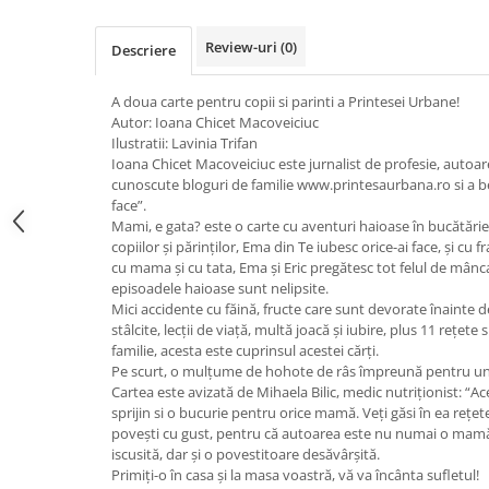
Review-uri
(0)
Descriere
A doua carte pentru copii si parinti a Printesei Urbane!
Autor: Ioana Chicet Macoveiciuc
Ilustratii: Lavinia Trifan
Ioana Chicet Macoveiciuc este jurnalist de profesie, autoar
cunoscute bloguri de familie www.printesaurbana.ro si a bes
face”.
Mami, e gata? este o carte cu aventuri haioase în bucătări
copiilor și părinților, Ema din Te iubesc orice-ai face, și cu 
cu mama și cu tata, Ema și Eric pregătesc tot felul de mânca
episoadele haioase sunt nelipsite.
Mici accidente cu făină, fructe care sunt devorate înainte d
stâlcite, lecții de viață, multă joacă și iubire, plus 11 rețet
familie, acesta este cuprinsul acestei cărți.
Pe scurt, o mulțume de hohote de râs împreună pentru un t
Cartea este avizată de Mihaela Bilic, medic nutriționist: “A
sprijin si o bucurie pentru orice mamă. Veți găsi în ea rețe
povești cu gust, pentru că autoarea este nu numai o mamă
iscusită, dar și o povestitoare desăvârșită.
Primiți-o în casa și la masa voastră, vă va încânta sufletul!