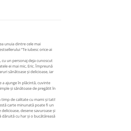
ea unuia dintre cele mai
tsellerului “Te iubesc orice-ai
e, cu un personaj deja cunoscut
fratele ei mai mic, Eric. Împreună
ruri sănătoase și delicioase, iar
e a ajunge în plăcintă, cuvinte
e simple și sănătoase de pregătit în
imp de calitate cu mami și tati!
cestă carte minunată poate fi un
te delicioase, desene savuroase și
 dăruită cu har și o bucătăreasă