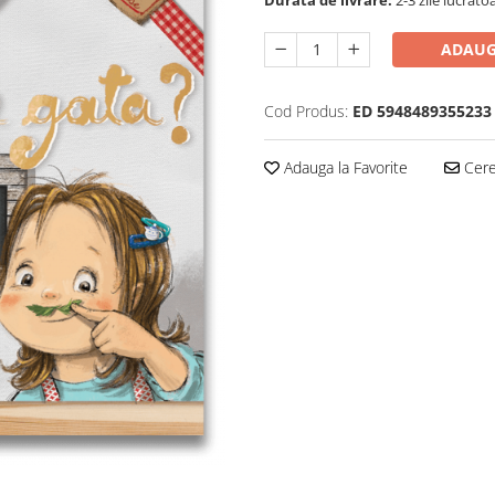
Durata de livrare:
2-3 zile lucrato
ADAUG
Cod Produs:
ED 5948489355233
Adauga la Favorite
Cere 