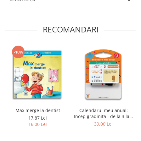
RECOMANDARI
-10%
Max merge la dentist
Calendarul meu anual:
Incep gradinita - de la 3 la 5
17,87 Lei
ani
39,00 Lei
16,00 Lei