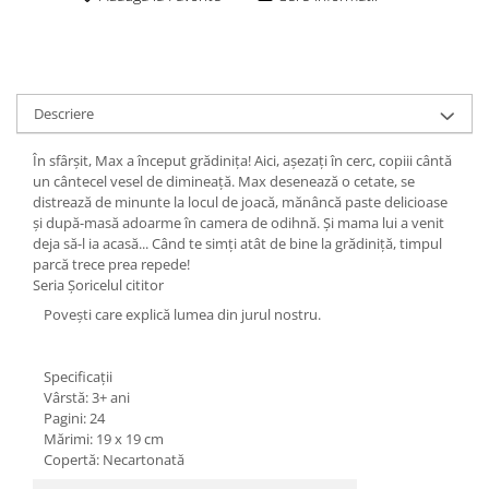
Descriere
În sfârșit, Max a început grădinița! Aici, așezați în cerc, copiii cântă
un cântecel vesel de dimineață. Max desenează o cetate, se
distrează de minunte la locul de joacă, mănâncă paste delicioase
și după-masă adoarme în camera de odihnă. Și mama lui a venit
deja să-l ia acasă... Când te simți atât de bine la grădiniță, timpul
parcă trece prea repede!
Seria Șoricelul cititor
Povești care explică lumea din jurul nostru.
Specificații
Vârstă: 3+ ani
Pagini: 24
Mărimi: 19 x 19 cm
Copertă: Necartonată