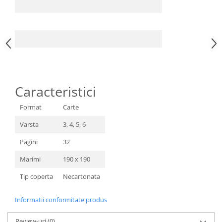
Caracteristici
Format
Carte
Varsta
3, 4, 5, 6
Pagini
32
Marimi
190 x 190
Tip coperta
Necartonata
Informatii conformitate produs
Review-uri
(0)