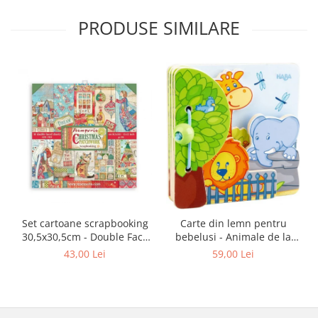
PRODUSE SIMILARE
Set cartoane scrapbooking
Carte din lemn pentru
30,5х30,5cm - Double Face
bebelusi - Animale de la
Christmas Patchwork
zoo, Haba
43,00 Lei
59,00 Lei