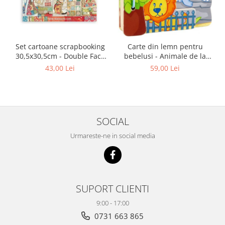
Set cartoane scrapbooking
Carte din lemn pentru
30,5х30,5cm - Double Face
bebelusi - Animale de la
Christmas Patchwork
zoo, Haba
43,00 Lei
59,00 Lei
SOCIAL
Urmareste-ne in social media
SUPORT CLIENTI
9:00 - 17:00
0731 663 865