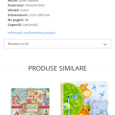
Autor:
Jude Isabella
Ilustrator:
Simone Shin
Vârstă:
4 ani+
Dimensiuni:
210 x 295 mm
Nr pagini:
40
Copertă:
cartonată
Informatii conformitate produs
Review-uri
(0)
PRODUSE SIMILARE