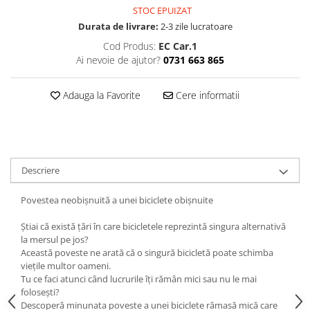
STOC EPUIZAT
Durata de livrare:
2-3 zile lucratoare
Cod Produs:
EC Car.1
Ai nevoie de ajutor?
0731 663 865
Adauga la Favorite
Cere informatii
Descriere
Povestea neobișnuită a unei biciclete obișnuite
Știai că există țări în care bicicletele reprezintă singura alternativă
la mersul pe jos?
Această poveste ne arată că o singură bicicletă poate schimba
viețile multor oameni.
Tu ce faci atunci când lucrurile îți rămân mici sau nu le mai
folosești?
Descoperă minunata poveste a unei biciclete rămasă mică care