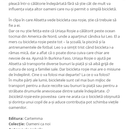
pleacă într-o călătorie îndepărtată fără să știe cât de mult va
influența viața altor oameni care nu-și permit o simplă bicicletă.
În clipa în care Alisetta vede bicicleta cea roșie, știe că trebuie să
fie a ei.
Dar ce nu știe fetița este că Uriașa Roșie a călătorit peste ocean
tocmai din America de Nord, unde a aparținut cândva lui Leo. El a
mers cu bicicleta roșie peste tot – la școală, la piscină și la
antrenamentele de fotbal. Leo s-a simțit trist când bicicleta i-a
rămas mică, dar a aflat că o poate dona cuiva care chiar are
nevoie de ea. Ajunsă în Burkina Faso, Uriașa Roșie o ajută pe
Alisetta să transporte diverse bunuri la piață și să aibă grijă de
cultura de sorg a familiei sale. Dar bicicleta roșie mai are o misiune
de îndeplinit. Cine o va folosi mai departe? La ce o va folosi?
În multe părți ale lumii, bicicletele sunt cel mai bun mijloc de
transport pentru a duce recolte sau bunuri la piață sau pentru a
străbate drumurile anevoioase dintre satele îndepărtate.
O
bicicletă roșie
este povestea care ne arata ca o bicicletă obișnuită
și dorința unui copil de a-și aduce contribuția pot schimba viețile
oamenilor.
Editura:
Cartemma
Colecție:
Oameni ca noi