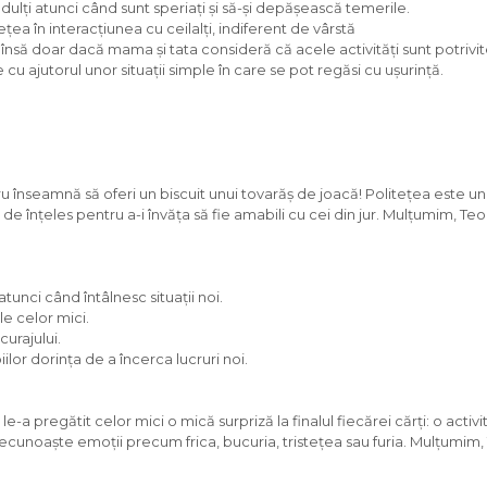
adulți atunci când sunt speriați și să-și depășească temerile.
țea în interacțiunea cu ceilalți, indiferent de vârstă
zi, însă doar dacă mama și tata consideră că acele activități sunt potrivit
jutorul unor situații simple în care se pot regăsi cu ușurință.
ru înseamnă să oferi un biscuit unui tovarăș de joacă! Politețea este un 
 înțeles pentru a-i învăța să fie amabili cu cei din jur. Mulțumim, Teo
atunci când întâlnesc situații noi.
le celor mici.
curajului.
ilor dorința de a încerca lucruri noi.
e-a pregătit celor mici o mică surpriză la finalul fiecărei cărți: o activit
cunoaște emoții precum frica, bucuria, tristețea sau furia. Mulțumim,