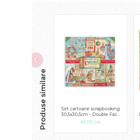
Produse similare
Set cartoane scrapbooking
30,5х30,5cm - Double Face
Christmas Patchwork
43,00 Lei