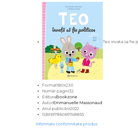
Teo invata sa fie p
Format180x230
Număr pagini32
Editura
Bookzone
Autor
Emmanuelle Massonaud
Anul publicării2022
ISBN9786069748855
Informatii conformitate produs