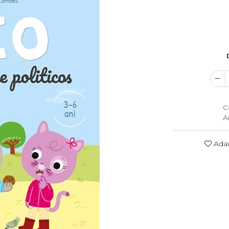
C
A
Adau