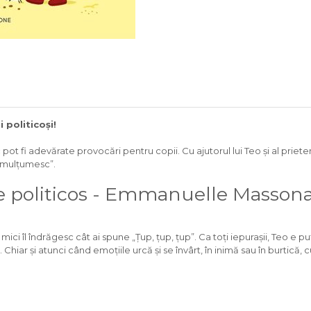
 politicoși!
pot fi adevărate provocări pentru copii. Cu ajutorul lui Teo și al prieteni
i „mulțumesc”.
ie politicos - Emmanuelle Masson
ci îl îndrăgesc cât ai spune „Țup, țup, țup”. Ca toți iepurașii, Teo e puți
Chiar și atunci când emoțiile urcă și se învârt, în inimă sau în burtică, cu