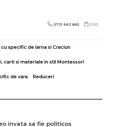
0731 663 865
0,00
cu specific de iarna si Craciun
i, carti si materiale in stil Montessori
ific de vara
Reduceri
eo invata sa fie politicos