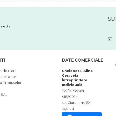
SU
l media
c
NTI
DATE COMERCIALE
 de Plata
Chelebet I. Alina
Cerasela
a de Retur
Întreprindere
ia Produselor
Individuală
F22/1493/2019
 SAL
41820024
str. Ciurchi, nr. 134
Iași, Iasi