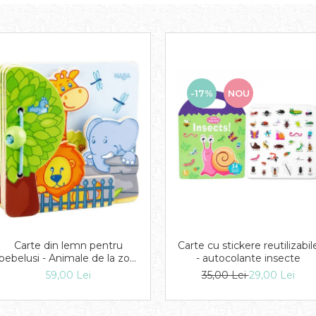
-17%
NOU
Carte din lemn pentru
Carte cu stickere reutilizabil
bebelusi - Animale de la zoo,
- autocolante insecte
Haba
59,00 Lei
35,00 Lei
29,00 Lei