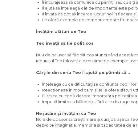
Îi încurajează să comunice cu părinții sau cu alți 
Îi ajută să înțeleagă cât de importantă este polite
Îi învață că pot să încerce lucruri noi în fiecare 
Le oferă exemple de comportamente frumoase cu a
Învățăm alături de Teo
Teo învață să fie politicos
Nu-i deloc ușor să fii politicos atunci când acest luc
iepurașul Teo folosește o mulțime de exemple ușor de
Cărțile din seria Teo îi ajută pe părinți să…
Înțeleagă cu ce dificultăți se confruntă copiii lor 
Reacționeze în mod calm și să le ofere sfaturi uti
Discute cu copiii despre importanța politeții și a 
Impună limite cu blândețe, fără a le distruge copi
Ne jucăm și învățăm cu Teo
Nu e deloc ușor să crești mare și curajos, așa că Teo l
dezvolte imaginația, memoria și capacitatea de a re