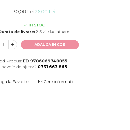
30,00 Lei
26,00 Lei
IN STOC
Durata de livrare:
2-3 zile lucratoare
ADAUGA IN COS
od Produs:
ED 9786069748855
i nevoie de ajutor?
0731 663 865
ga la Favorite
Cere informatii