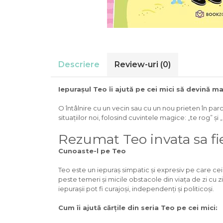
Descriere
Review-uri
(0)
Iepurașul Teo îi ajută pe cei mici să devină mai
O întâlnire cu un vecin sau cu un nou prieten în parc 
situațiilor noi, folosind cuvintele magice: „te rog” ș
Rezumat Teo invata sa f
Cunoaste-l pe Teo
Teo este un iepuraș simpatic și expresiv pe care cei mi
peste temeri și micile obstacole din viața de zi cu zi. 
iepurașii pot fi curajoși, independenți și politicoși.
Cum îi ajută cărțile din seria Teo pe cei mici: