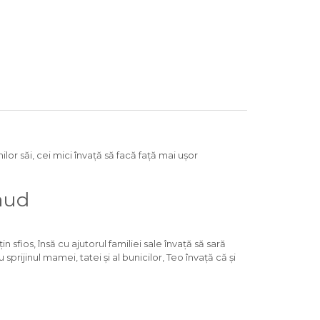
lor săi, cei mici învață să facă față mai ușor
aud
n sfios, însă cu ajutorul familiei sale învață să sară
 sprijinul mamei, tatei și al bunicilor, Teo învață că și