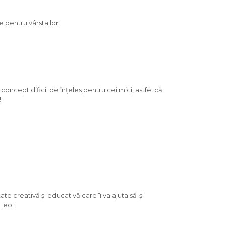
e pentru vârsta lor.
concept dificil de înțeles pentru cei mici, astfel că
!
ate creativă și educativă care îi va ajuta să-și
 Teo!