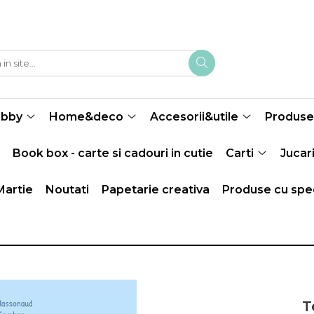
obby
Home&deco
Accesorii&utile
Produse 
Book box - carte si cadouri in cutie
Carti
Jucari
Martie
Noutati
Papetarie creativa
Produse cu spec
T