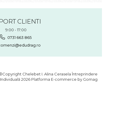
PORT CLIENTI
9:00 - 17:00
0731 663 865
omenzi@edudrag.ro
©Copyright Chelebet I. Alina Cerasela Întreprindere
Individuală 2026
Platforma E-commerce by Gomag