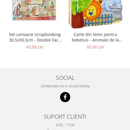
Set cartoane scrapbooking
Carte din lemn pentru
30,5х30,5cm - Double Face
bebelusi - Animale de la
Christmas Patchwork
zoo, Haba
43,00 Lei
59,00 Lei
SOCIAL
Urmareste-ne in social media
SUPORT CLIENTI
9:00 - 17:00