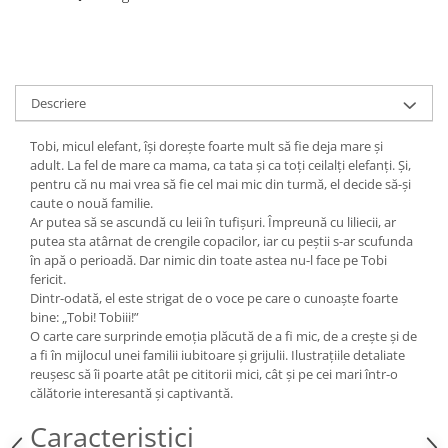
Descriere
Tobi, micul elefant, își dorește foarte mult să fie deja mare și
adult. La fel de mare ca mama, ca tata și ca toți ceilalți elefanți. Și,
pentru că nu mai vrea să fie cel mai mic din turmă, el decide să-și
caute o nouă familie.
Ar putea să se ascundă cu leii în tufișuri. Împreună cu liliecii, ar
putea sta atârnat de crengile copacilor, iar cu peștii s-ar scufunda
în apă o perioadă. Dar nimic din toate astea nu-l face pe Tobi
fericit.
Dintr-odată, el este strigat de o voce pe care o cunoaște foarte
bine: „Tobi! Tobiii!”
O carte care surprinde emoția plăcută de a fi mic, de a crește și de
a fi în mijlocul unei familii iubitoare și grijulii. Ilustrațiile detaliate
reușesc să îi poarte atât pe cititorii mici, cât și pe cei mari într-o
călătorie interesantă și captivantă.
Caracteristici