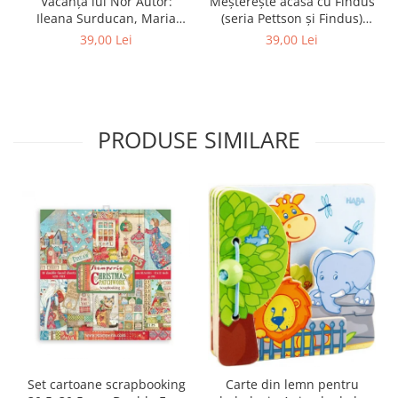
Vacanța lui Nor Autor:
Meșterește acasă cu Findus
Ileana Surducan, Maria
(seria Pettson și Findus)
Surducan
Autor: Sven Nordqvist
39,00 Lei
39,00 Lei
PRODUSE SIMILARE
Set cartoane scrapbooking
Carte din lemn pentru