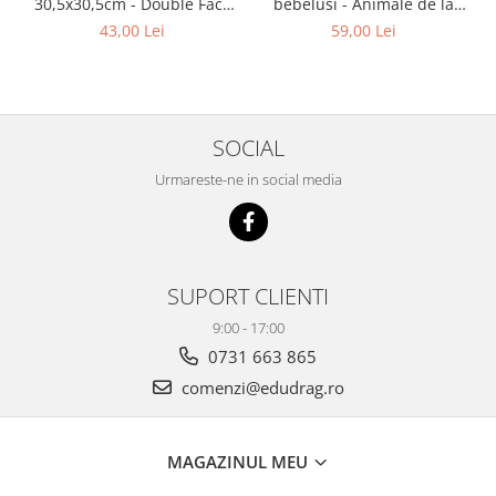
30,5х30,5cm - Double Face
bebelusi - Animale de la
Christmas Patchwork
zoo, Haba
43,00 Lei
59,00 Lei
SOCIAL
Urmareste-ne in social media
SUPORT CLIENTI
9:00 - 17:00
0731 663 865
comenzi@edudrag.ro
MAGAZINUL MEU