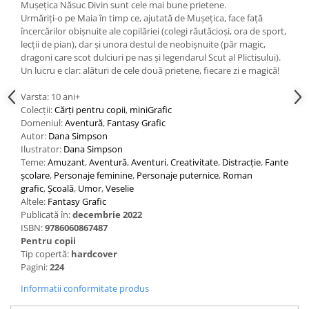
Mușețica Năsuc Divin sunt cele mai bune prietene.
Urmăriți-o pe Maia în timp ce, ajutată de Mușețica, face față
încercărilor obișnuite ale copilăriei (colegi răutăcioși, ora de sport,
lecții de pian), dar și unora destul de neobișnuite (păr magic,
dragoni care scot dulciuri pe nas și legendarul Scut al Plictisului).
Un lucru e clar: alături de cele două prietene, fiecare zi e magică!
Varsta: 10 ani+
Colecții:
Cărţi pentru copii
,
miniGrafic
Domeniul:
Aventură
,
Fantasy Grafic
Autor:
Dana Simpson
Ilustrator:
Dana Simpson
Teme:
Amuzant
,
Aventură
,
Aventuri
,
Creativitate
,
Distracție
,
Fantezie
,
L
școlare
,
Personaje feminine
,
Personaje puternice
,
Roman
grafic
,
Școală
,
Umor
,
Veselie
Altele:
Fantasy Grafic
Publicată în:
decembrie 2022
ISBN:
9786060867487
Pentru copii
Tip copertă:
hardcover
Pagini:
224
Informatii conformitate produs