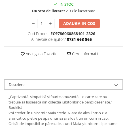
IN STOC
Durata de livrare:
2-3 zile lucratoare
ADAUGA IN COS
Cod Produs:
EC9786060868101-2326
Ai nevoie de ajutor?
0731 663 865
Adauga la Favorite
Cere informatii
Descriere
„Captivantă, simpatică și foarte amuzantă – o carte care nu
trebuie să lipsească din colecția iubitorilor de benzi desenate.”
Booklist
Voi credeți în unicorni? Maia crede. N-are de ales. Într-o zi a
aruncat cu pietre pe apa unui iaz și a lovit un unicorn în cap.
Oricât de imposibil ar părea, de atunci Maia și unicornul pe nume