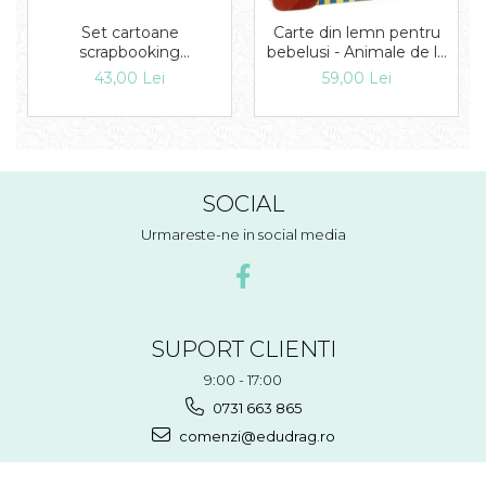
Set cartoane
Carte din lemn pentru
scrapbooking
bebelusi - Animale de la
30,5х30,5cm - Double
zoo, Haba
43,00 Lei
59,00 Lei
Face Christmas
Patchwork
SOCIAL
Urmareste-ne in social media
SUPORT CLIENTI
9:00 - 17:00
0731 663 865
comenzi@edudrag.ro