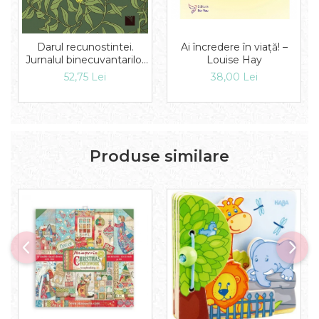
Darul recunostintei.
Ai încredere în viață! –
Jurnalul binecuvantarilor
Louise Hay
tale De (autor): Louise
52,75 Lei
38,00 Lei
Hay
Produse similare