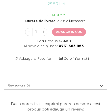
29,50 Lei
IN STOC
Durata de livrare:
2-3 zile lucratoare
ADAUGA IN COS
Cod Produs:
C1458
Ai nevoie de ajutor?
0731 663 865
Adauga la Favorite
Cere informatii
Review-uri
(0)
Daca doresti sa iti exprimi parerea despre acest
produs poti adauga un review.