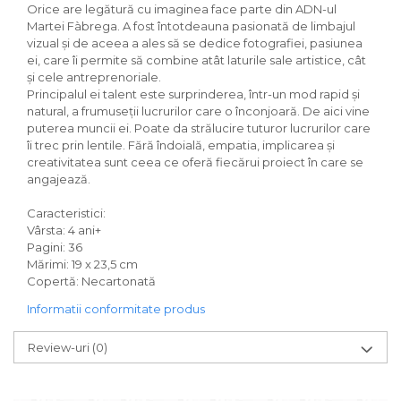
Orice are legătură cu imaginea face parte din ADN-ul
Martei Fàbrega. A fost întotdeauna pasionată de limbajul
vizual și de aceea a ales să se dedice fotografiei, pasiunea
ei, care îi permite să combine atât laturile sale artistice, cât
și cele antreprenoriale.
Principalul ei talent este surprinderea, într-un mod rapid și
natural, a frumuseții lucrurilor care o înconjoară. De aici vine
puterea muncii ei. Poate da strălucire tuturor lucrurilor care
îi trec prin lentile. Fără îndoială, empatia, implicarea și
creativitatea sunt ceea ce oferă fiecărui proiect în care se
angajează.
Caracteristici:
Vârsta: 4 ani+
Pagini: 36
Mărimi: 19 x 23,5 cm
Copertă: Necartonată
Informatii conformitate produs
Review-uri
(0)