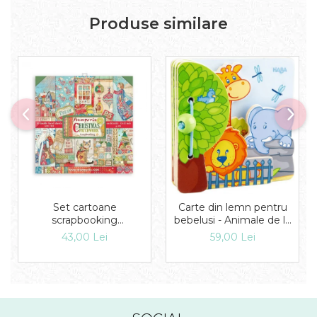
Produse similare
Set cartoane
Carte din lemn pentru
scrapbooking
bebelusi - Animale de la
30,5х30,5cm - Double
zoo, Haba
43,00 Lei
59,00 Lei
Face Christmas
Patchwork