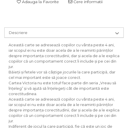
Adauga la Favorite
Cere informatii
Descriere
Această carte se adresează copiilor cu vârsta peste 4 ani,
iar scopul ei nu este doar acela de a le reaminti părinţilor
despre importanţa corectitudinii, dar şi acela de a le explica
copiilor că un comportament corect îi include și pe cei din
jur.
Băieții și fetele vor să câștige jocurile la care participă, dar
cel mai important este să joace corect.
Cartea Victoria nu este totul! face parte din seria „Vreau să
înțeleg” și vă ajută să înțelegeți cât de importantă este
corectitudinea.
Această carte se adresează copiilor cu vârsta peste 4 ani,
iar scopul ei nu este doar acela de a le reaminti părinţilor
despre importanţa corectitudinii, dar şi acela de a le explica
copiilor că un comportament corect îi include și pe cei din
jur.
Indiferent de jocul la care participă, fie că este un joc de