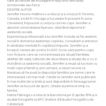
care au nevoie de încurajare în fața unor dificultăți
emoționale sau fizice.
DESPRE AUTOR:
Jennifer Moore-Mallinos s-a născut și a crescut în Toronto,
Canada, a trăit în Chicago și locuiește în prezent în zona
Cleveland, împreună cu soțul și cei trei copii. Jennifer a
absolvit Universitatea Ryerson, obținând diploma în
asistență socială.
Experiența profesională a lui Jennifer include să fie asistent
social în domeniul asistenței copilului, consultant și antrenor
în sănătate mentală în copilăria timpurie. Jennifer și-a
început cariera de scriitor în 2001. Scrie cărți pentru copii
non-ficțiune care se concentrează pe situații familiale,
abilități de viață, tulburări de dezvoltare și situații de zi cu zi.
Activând ca asistentă socială, Jennifer a reușit să lucreze cu
mulți copii și familii și, prin urmare, a văzut nevoia ca
literatura să fie pusă la dispoziția familiilor pe teme care le
interesează cel mai mult. Cărțile lui Jennifer sunt publicate
în mai multe țări și limbi și sunt disponibile în întreaga lume!
Jennifer se bucură de sport, citește și petrece timp cu
familia.
Marta Fàbrega s-a născut la Barcelona pe 12 aprilie 1974 și a
studiat fotografie la IEFC (Institut d’Estudis Fotogràfics de
Catalunya).