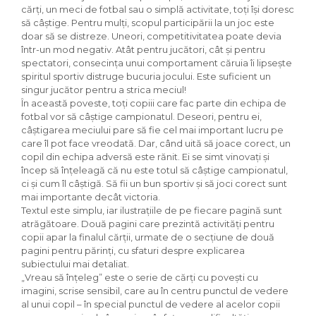
cărţi, un meci de fotbal sau o simplă activitate, toţi își doresc
să câştige. Pentru mulţi, scopul participării la un joc este
doar să se distreze. Uneori, competitivitatea poate devia
într-un mod negativ. Atât pentru jucători, cât şi pentru
spectatori, consecinţa unui comportament căruia îi lipseşte
spiritul sportiv distruge bucuria jocului. Este suficient un
singur jucător pentru a strica meciul!
În această poveste, toţi copiii care fac parte din echipa de
fotbal vor să câştige campionatul. Deseori, pentru ei,
câştigarea meciului pare să fie cel mai important lucru pe
care îl pot face vreodată. Dar, când uită să joace corect, un
copil din echipa adversă este rănit. Ei se simt vinovaţi şi
încep să înţeleagă că nu este totul să câştige campionatul,
ci şi cum îl câştigă. Să fii un bun sportiv şi să joci corect sunt
mai importante decât victoria.
Textul este simplu, iar ilustrațiile de pe fiecare pagină sunt
atrăgătoare. Două pagini care prezintă activități pentru
copii apar la finalul cărții, urmate de o secțiune de două
pagini pentru părinți, cu sfaturi despre explicarea
subiectului mai detaliat.
„Vreau să înțeleg” este o serie de cărți cu povești cu
imagini, scrise sensibil, care au în centru punctul de vedere
al unui copil – în special punctul de vedere al acelor copii