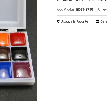
Durata de livrare:
3-5 zile lucrato
Cod Produs:
ED69-8790
Ai nev
Adauga la Favorite
Cere 