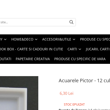
BY
HOME&DECO
ACCESORII&UTILE
PRODUSE CU SPECI
OOK BOX - CARTE SI CADOURI IN CUTIE
CARTI
JUCARII, CART
OUTATI
PAPETARIE CREATIVA
PRODUSE CU SPECIFIC DE VARA
Acuarele Pictor - 12 cul
6,30 Lei
STOC EPUIZAT