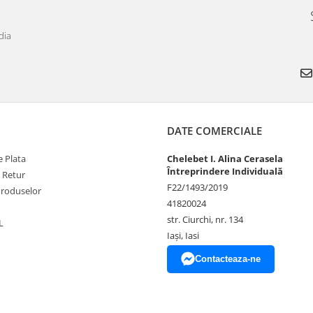
dia
DATE COMERCIALE
 Plata
Chelebet I. Alina Cerasela
Întreprindere Individuală
e Retur
F22/1493/2019
Produselor
41820024
str. Ciurchi, nr. 134
L
Iași, Iasi
Contacteaza-ne