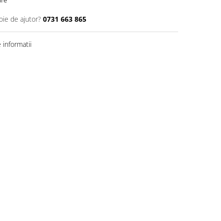
are
oie de ajutor?
0731 663 865
informatii