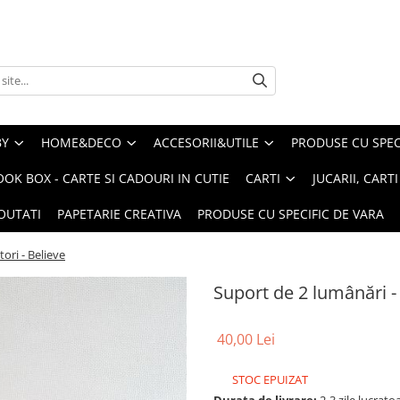
BY
HOME&DECO
ACCESORII&UTILE
PRODUSE CU SPECI
OOK BOX - CARTE SI CADOURI IN CUTIE
CARTI
JUCARII, CART
OUTATI
PAPETARIE CREATIVA
PRODUSE CU SPECIFIC DE VARA
ori - Believe
Suport de 2 lumânări - 
40,00 Lei
STOC EPUIZAT