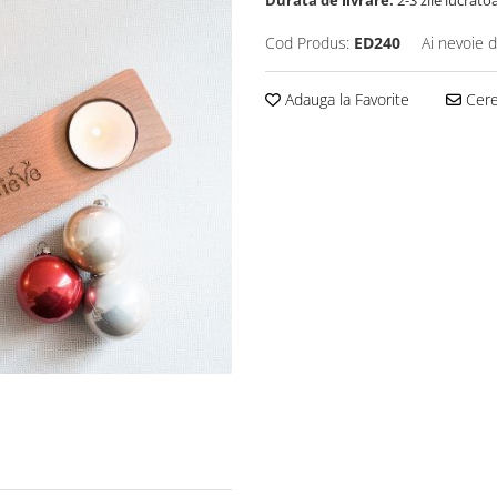
Durata de livrare:
2-3 zile lucrato
Cod Produs:
ED240
Ai nevoie d
Adauga la Favorite
Cere 