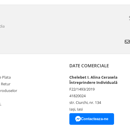
dia
DATE COMERCIALE
 Plata
Chelebet I. Alina Cerasela
Întreprindere Individuală
e Retur
F22/1493/2019
Produselor
41820024
str. Ciurchi, nr. 134
L
Iași, Iasi
Contacteaza-ne