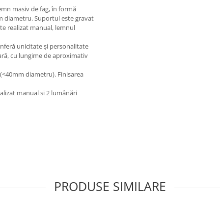
lemn masiv de fag, în formă
m diametru. Suportul este gravat
ste realizat manual, lemnul
nferă unicitate și personalitate
lară, cu lungime de aproximativ
t (<40mm diametru). Finisarea
alizat manual si 2 lumânări
PRODUSE SIMILARE