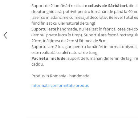
Suport de 2 lumânări realizat
exclusiv de Sărbători
, din 
dreptunghiulară, potrivit pentru lumânări de până la 40m
laser cu în adâncime cu mesajul decorativ: Believe! Totul e
fiind finisat cu ulei natural de tung!
Suportul este handmade, nu realizat în fabrică, ceea ce-i co
(lemnul poate lucra în timp). Suportul are formă rectangu
20cm, înălțimea de 2cm și lățimea de 5cm.
Suportul are 2 locașuri pentru lumânări în format obișnui
este realizată cu ulei natural de tung.
Pachetul include
: suport de lumânări din lemn de fag, re
cadou.
Produs in Romania - handmade
Informatii conformitate produs