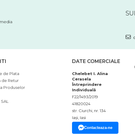
SU
l media
c
NTI
DATE COMERCIALE
 de Plata
Chelebet I. Alina
Cerasela
a de Retur
Întreprindere
ia Produselor
Individuală
F22/1493/2019
 SAL
41820024
str. Ciurchi, nr. 134
Iași, Iasi
Contacteaza-ne