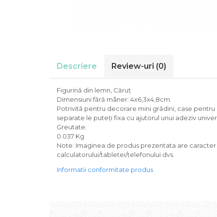
Descriere
Review-uri
(0)
Figurină din lemn, Căruț
Dimensiuni fără mâner: 4х6,3х4,8cm.
Potrivită pentru decorare mini grădini, case pentru pă
separate le puteți fixa cu ajutorul unui adeziv universa
Greutate:
0.037 Kg
Note: Imaginea de produs prezentata are caracter inf
calculatorului/tabletei/telefonului dvs.
Informatii conformitate produs