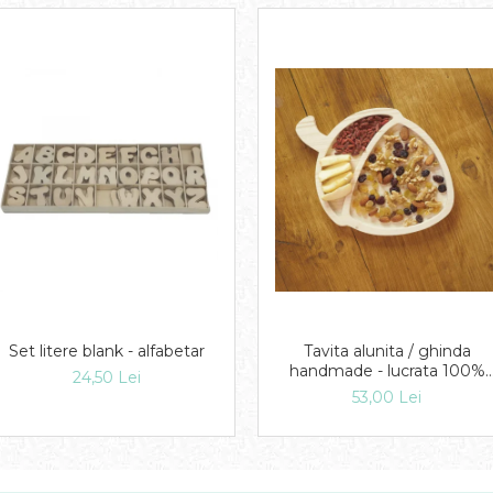
Set litere blank - alfabetar
Tavita alunita / ghinda
handmade - lucrata 100%
24,50 Lei
manual
53,00 Lei