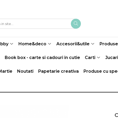
obby
Home&deco
Accesorii&utile
Produse 
Book box - carte si cadouri in cutie
Carti
Jucari
Martie
Noutati
Papetarie creativa
Produse cu spec
C