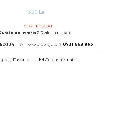
13,50 Lei
STOC EPUIZAT
Durata de livrare:
2-3 zile lucratoare
ED334
Ai nevoie de ajutor?
0731 663 865
ga la Favorite
Cere informatii