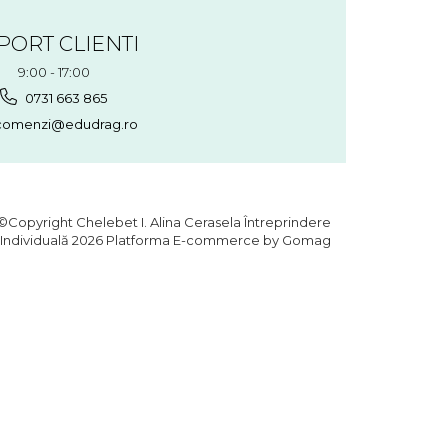
PORT CLIENTI
9:00 - 17:00
0731 663 865
omenzi@edudrag.ro
©Copyright Chelebet I. Alina Cerasela Întreprindere
Individuală 2026
Platforma E-commerce by Gomag