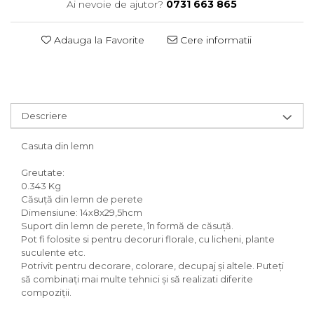
Ai nevoie de ajutor?
0731 663 865
Adauga la Favorite
Cere informatii
Descriere
Casuta din lemn
Greutate:
0.343 Kg
Căsuță din lemn de perete
Dimensiune: 14х8х29,5hcm
Suport din lemn de perete, în formă de căsuță.
Pot fi folosite si pentru decoruri florale, cu licheni, plante
suculente etc.
Potrivit pentru decorare, colorare, decupaj și altele. Puteți
să combinați mai multe tehnici și să realizati diferite
compoziții.