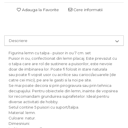
Adauga la Favorite
Cere informatii
Descriere
Figurina lemn cu talpa - puisor in ou 7 cm. set
Puisor in ou, confectionat din lemn placaj. Este prevazut cu
o talpa care are rol de sustinere a puisorilor, este nevoie
doar de imbinarea lor. Poate fi folosit in stare naturala
sau poate fi vopsit usor cu acrilice sau carioci/acuarele (de
catre cei mici), pe are le gasiti si la noi pe site.
Se mai poate decora si prin pirogravura sau prin tehnica
decupajului. Pentru obiectele din lemn, inainte de vopsirea
lor recomandam grunduirea suprafetelor. Ideal pentru
diverse activitati de hobby.
Setul contine 5 puisori cu suport/talpa.
Material: lemn.
Culoare: natur.
Dimesniuni: