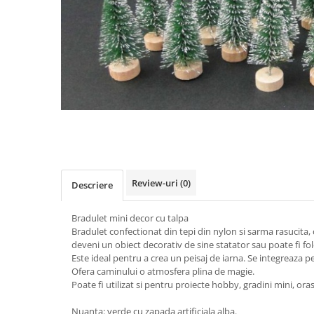
Jocuri de exterior, de aventura
Craciun
Papetarie si scrapbooking
Jocuri de rol
Carti si materiale in stil
Servetele si hartie de orez
Jocuri de societate / board games
Montessori
Tavite si alte obiecte utile
Jocuri si jucarii varsta 6 ani+
Varsta
Toate
Jucarii de logica si cu notiuni de
0-2 ani
matematica
10 ani+
Masini si alte jocuri, jucarii si
14 ani+
crafturi cu roti
2-5 ani
Produse sub 100 lei
5-7 ani
Produse sub 30 lei
7-10 ani
Review-uri
(0)
Descriere
Produse sub 50 lei
Bradulet mini decor cu talpa
Seturi
Bradulet confectionat din tepi din nylon si sarma rasucita
deveni un obiect decorativ de sine statator sau poate fi fo
Toate
Este ideal pentru a crea un peisaj de iarna. Se integreaza p
Ofera caminului o atmosfera plina de magie.
Poate fi utilizat si pentru proiecte hobby, gradini mini, ora
Nuanta: verde cu zapada artificiala alba.