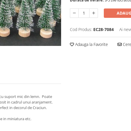
Durata de livrare:
3-5 zile lucrato
ADAUG
Cod Produs:
EC28-7084
Ai nev
Adauga la Favorite
Cere 
, cu suport mic din lemn. Poate
losit in cadrul unui aranjament.
erfect in decorul de Craciun.
se in miniatura etc.