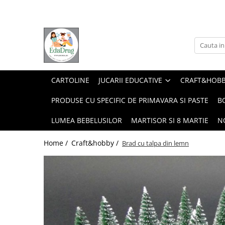
Jucarii educative
Craft&hobby
Home&deco
Accesorii&utile
Carti
Jocuri si jucarii varsta 0-6 ani
Pictura pe numere
Custom made - la comanda
Adezivi, ustensile, baze
Carti pentru copii
Jocuri si jucarii varsta 3 -10+ ani
Accesorii gradina, casuta zanelor,
Produse fabricate in Romania
Culoare
Carti de citit
ferma in miniatura, gradina mini,
CARTOLINE
JUCARII EDUCATIVE
CRAFT&HOB
Carti de colorat si de activitati
Puzzle
Anotimpul iubirii
Fetru, metal, ceramica si alte
proiecte
Casute
materiale
Emotii si bune maniere
PRODUSE CU SPECIFIC DE PRIMAVARA SI PASTE
B
Jocuri
Cadouri
Carti pentru tine, pentru suflet si
Cutii
Pentru birou
Cu animale
Casute
minte
LUMEA BEBELUSILOR
MARTISOR SI 8 MARTIE
N
Figurine lemn
Rechizite
Cu cifre sau litere
Cutii
Carti de colorat, calendare, agende
Flori, plante si natura
Semne de carte
Home /
Craft&hobby /
Brad cu talpa din lemn
Cu fructe si legume
Flori si plante
Dezvoltare personala
Coronite
Toate
Literatura, fictiune, istorie si
De construit
Organizare
Felii de lemn
biografii
Figurine lemn
Tavite si alte obiecte utile
Flori, plante uscate si fructe,
Parenting
muschi
Flori si plante
Toate
Sanatate si sport
Toate
Instrumente muzicale
Stil de viata
Margele, bile, cercuri si alte forme
Carti si activitati de iarna si