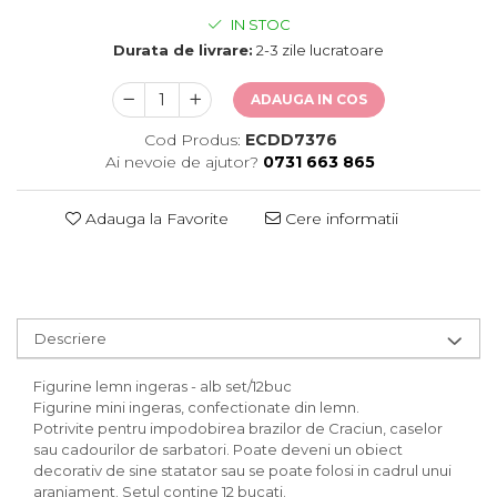
IN STOC
Durata de livrare:
2-3 zile lucratoare
ADAUGA IN COS
Cod Produs:
ECDD7376
Ai nevoie de ajutor?
0731 663 865
Adauga la Favorite
Cere informatii
Descriere
Figurine lemn ingeras - alb set/12buc
Figurine mini ingeras, confectionate din lemn.
Potrivite pentru impodobirea brazilor de Craciun, caselor
sau cadourilor de sarbatori. Poate deveni un obiect
decorativ de sine statator sau se poate folosi in cadrul unui
aranjament. Setul contine 12 bucati.